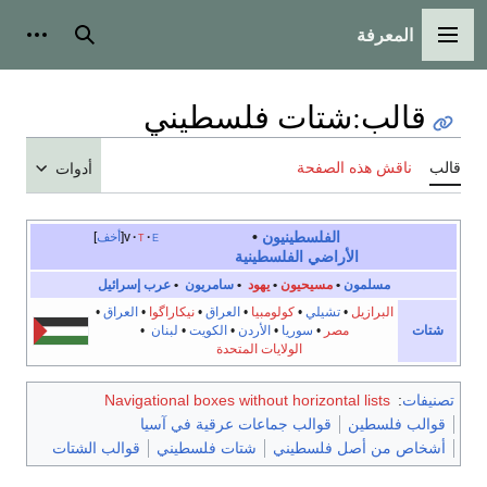
المعرفة
القائمة الرئيسية
بحث
أدوات
قالب
:
شتات فلسطيني
قالب
ناقش هذه الصفحة
أدوات
الفلسطينيون
•
e
t
v
أخف
الأراضي الفلسطينية
مسلمون
•
مسيحيون
•
يهود
•
سامريون
•
عرب إسرائيل
البرازيل
•
تشيلي
•
كولومبيا
•
العراق
•
نيكاراگوا
•
العراق
•
شتات
مصر
•
سوريا
•
الأردن
•
الكويت
•
لبنان
•
الولايات المتحدة
تصنيفات
:
Navigational boxes without horizontal lists
قوالب فلسطين
قوالب جماعات عرقية في آسيا
أشخاص من أصل فلسطيني
شتات فلسطيني
قوالب الشتات