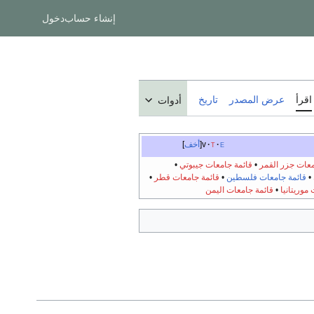
إنشاء حساب
دخول
اقرأ
عرض المصدر
تاريخ
أدوات
e
t
v
أخف
معات جزر القمر
•
قائمة جامعات جيبوتي
•
•
قائمة جامعات فلسطين
•
قائمة جامعات قطر
•
موريتانيا
•
قائمة جامعات اليمن