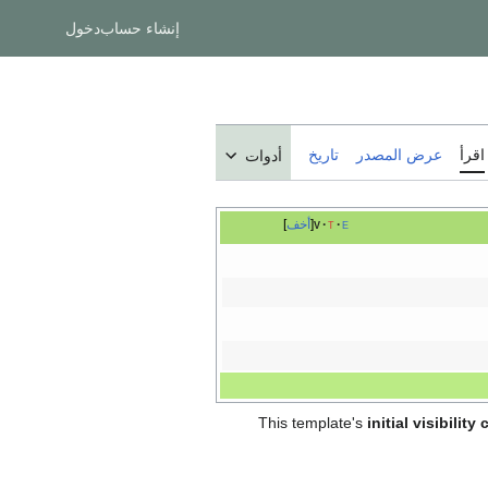
إنشاء حساب
دخول
اقرأ
عرض المصدر
تاريخ
أدوات
e
t
v
أخف
This template's
initial visibilit