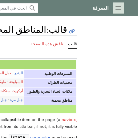
المعرفة
القائمة الرئيسية
قالب
:
المناطق المح
قالب
ناقش هذه الصفحة
الدندر
جبل الح
المنتزهات الوطنية
السبلوقة
طوك
محميات الطرائد
أركويت-سنكات
ملاذات الحياة البحرية والطيور
جبل مرة
جبل 
مناطق محمية
r collapsible item on the page (a
navbox,
 from its title bar; if not, it is fully visible.
, the
|state=
parameter
may be used: