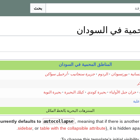
بحث
مية في السودان
المناطق المحمية في السودان
سانية
بورتسودان
الردوم
جزيرة سنجانيب
أرخبيل سواكن
ر
خزان جبل الأولياء
بحيرة كوندي
كيلك البحيرة
بحيرة النوبة
علبة
المنتزهات البحرية
بالخط المائل
y currently defaults to
autocollapse
, meaning that if there is anothe
sidebar
, or
table with the collapsible attribute
), it is hidden apart
To change this template's initial visibility