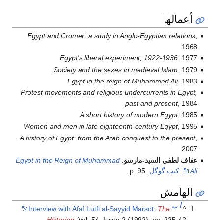
أعمالها
Egypt and Cromer: a study in Anglo-Egyptian relations
,
1968
Egypt's liberal experiment, 1922-1936
, 1977
Society and the sexes in medieval Islam
, 1979
Egypt in the reign of Muhammed Ali
, 1983
Protest movements and religious undercurrents in Egypt,
past and present
, 1984
A short history of modern Egypt
, 1985
Women and men in late eighteenth-century Egypt
, 1995
A history of Egypt: from the Arab conquest to the present
,
2007
عفاف لطفي السيد-مارسو
.
Egypt in the Reign of Muhammad
Ali
.
كتب گوگل
. p. 95.
الهامش
أ
ب
Interview with Afaf Lutfi al-Sayyid Marsot
,
The
^
Historian
, Vol. 54, Issue 2 (1992), pp. 225-42.