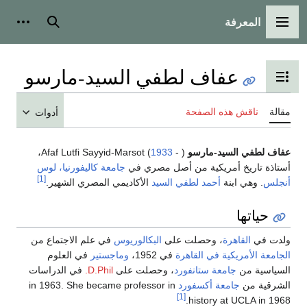
المعرفة
القائمة الرئيسية
بحث
أدوات
عفاف لطفي السيد-مارسو
تبديل عرض جدول المحتويات
مقالة
ناقش هذه الصفحة
أدوات
عفاف لطفي السيد-مارسو
Afaf Lutfi Sayyid-Marsot (
1933
- )،
أستاذة تاريخ أمريكية من أصل مصري في
جامعة كاليفورنيا، لوس
[1]
أنجلس
. وهي ابنة
أحمد لطفي السيد
الأكاديمي المصري الشهير.
حياتها
ولدت في
القاهرة
، وحصلت على
البكالوريوس
في علم الاجتماع من
الجامعة الأمريكية في القاهرة
في 1952،
وماجستير
في العلوم
السياسية من
جامعة ستانفورد
، وحصلت على
D.Phil.
في الدراسات
الشرقية من
جامعة أكسفورد
in 1963. She became professor in
[1]
history at UCLA in 1968.