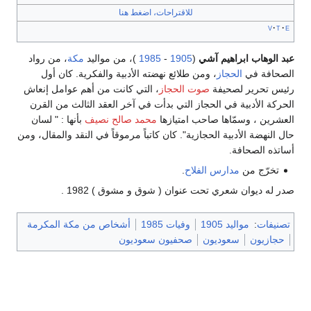
للاقتراحات، اضغط هنا
v
t
e
عبد الوهاب ابراهيم آشي
(
1905
-
1985
)، من مواليد
مكة
، من رواد
الصحافة في
الحجاز
، ومن طلائع نهضته الأدبية والفكرية. كان أول
رئيس تحرير لصحيفة
صوت الحجاز
، التي كانت من أهم عوامل إنعاش
الحركة الأدبية في الحجاز التي بدأت في آخر العقد الثالث من القرن
العشرين ، وسمّاها صاحب امتيازها
محمد صالح نصيف
بأنها : " لسان
حال النهضة الأدبية الحجازية". كان كاتباً مرموقاً في النقد والمقال، ومن
أساتذه الصحافة.
تخرّج من
مدارس الفلاح
.
صدر له ديوان شعري تحت عنوان ( شوق و مشوق ) 1982 .
تصنيفات
:
مواليد 1905
وفيات 1985
أشخاص من مكة المكرمة
حجازيون
سعوديون
صحفيون سعوديون