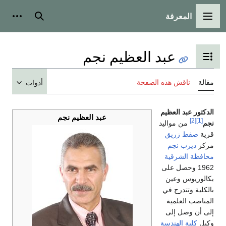
المعرفة
القائمة الرئيسية
بحث
أدوات
عبد العظيم نجم
تبديل عرض جدول المحتويات
مقالة
ناقش هذه الصفحة
أدوات
الدكتور عبد العظيم
عبد العظيم نجم
[2]
[1]
نجم
من مواليد
قرية
صفط زريق
مركز
ديرب نجم
محافظة الشرقية
1962 وحصل على
بكالوريوس وعين
بالكلية وتتدرج في
المناصب العلمية
إلى أن وصل إلى
وكيل
كلية الهندسة