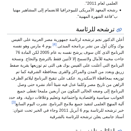
العلمى لعام 2011".
رشحه المعهد الأمريكى للبيوجرافيا للانضمام إلى المشاهير مهنيا
ب"قاعة الشهرة المهنية".
ترشحه للرئاسة
أعلن الدكتور نجم ترشحه لرئاسة جمهورية مصر العربية على الفيس
[4]
بوك وكان أول من نشر برنامجه المبدئى.
يوم 4 مارس وهو نفسه
البرنامج الذى كان سوف يرشح نفسه به عام 2005 لكن المادة 76
جاءت مخيبة للآمال ولاتسمح إلا لأثنين فقط بالترشح والنجاح. ونسخة
البرنامج التى أعلنت على الفيس بوك هى التى تم توزيعها بقرية صفط
زريق وبعدد من المدن والمراكز والقرى بمحافظة الشرقية كما تم
توزيعه بمحافظة الاسكندرية. عكف على تنقيح البرنامج ليلائم الظرف
الراهن من تاريخ مصر وكلما عدل فيه شيئا أعاد نشره حتى وصل
البرنامج إلى وضعه الحالى المكون من أربعين ملمحا تغطى جميع
الجوانب سياسية واقتصادية واجتماعية وتعليم وعلاقات دولية، وقد حدد
[3]
آلية المنهج العلمى لتنفيذ جميع ملامح البرنامج. نشرت اليوم السابع
خبر ترشحه للرئاسة يوم 6 أبريل 2011 وجاء في الخبر تحت عنوان:
أستاذ جامعى يعلن ترشحه للرئاسة بالشرقية
لقائات تلفزيونية