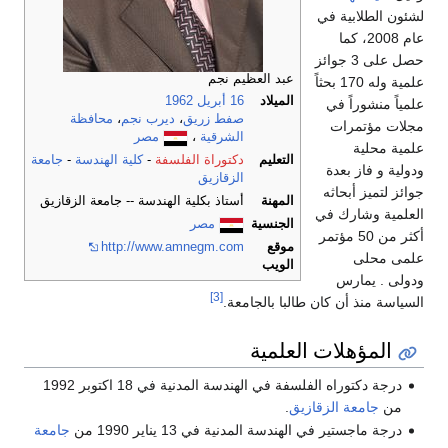
لشئون الطلابية في
عام 2008، كما
حصل على 3 جوائز
عبد العظيم نجم
علمية وله 170 بحثاً
الميلاد
16 أبريل
1962
علمياً منشوراً في
صفط زريق
،
ديرب نجم
،
محافظة
مجلات مؤتمرات
الشرقية
،
مصر
علمية محلية
التعليم
دكتوراة الفلسفة
-
كلية الهندسة
-
جامعة
ودولية و فاز بعدة
الزقازيق
جوائز لتميز أبحاثه
المهنة
أستاذ بكلية الهندسة -- جامعة الزقازيق
العلمية وشارك في
الجنسية
مصر
أكثر من 50 مؤتمر
موقع
http://www.amnegm.com
علمى محلى
الويب
ودولى . يمارس
[3]
السياسة منذ أن كان طالبا بالجامعة.
المؤهلات العلمية
درجة دكتوراه الفلسفة في الهندسة المدنية في 18 اكتوبر 1992
من
جامعة الزقازيق
.
درجة ماجستير في الهندسة المدنية في 13 يناير 1990 من
جامعة