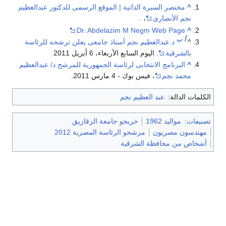
^
مختصر السيرة الذاتية | الموقع الرسمى للدكتور عبدالعظيم
نجم الأنصارى
، .
Dr. Abdelazim M Negm Web Page
^
أ
ب
^
د.عبدالعظيم نجم أستاذ جامعى يعلن ترشحه للرئاسة
بالشرقية
. اليوم السابع الأربعاء، 6 أبريل 2011
^
البرنامج الانتخابى لرئاسة الجمهورية للمرشح د/ عبدالعظيم
محمد نجم
، فيس بوك - 4 مارس 2011.
الكلمات الدالة:
عبد العظيم نجم
تصنيفات
:
مواليد 1962
خريجو جامعة الزقازيق
مهندسون مصريون
مرشحو الرئاسة المصرية 2012
أشخاص من محافظة الشرقية