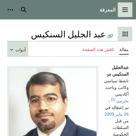
المعرفة
القائمة الرئيسية
بحث
أدوات
عبد الجليل السنكيس
تبديل عرض جدول المحتويات
مقالة
ناقش هذه الصفحة
أدوات
عبدالجليل
السنكيس
هو
ناشط سياسي
وكاتب وباحث
أكاديمي
[1]
بحريني
،
تم إعتقاله في
26 يناير
2009
من قبل
السلطات
الحكومية