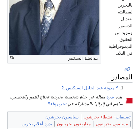
بالبحرين
لمطالبته
بتعديل
الدستور
ومزيد من
الحقوق
الديموقراطية
في البلاد.
عبدالجليل السنكيس
المصادر
^
مدونة عبد الجليل السنكيس
هذه
بذرة
مقالة عن حياة شخصية بحرينية تحتاج للنمو والتحسين،
ساهم في إثرائها بالمشاركة في
تحريرها
.
تصنيفات
:
نشطاء بحرينيون
سياسيون بحرينيون
مسلمون بحرينيون
معارضون بحرينيون
بذرة أعلام بحرين