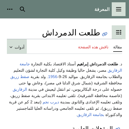
المعرفة
القائمة الرئيسية
بحث
أدوات
طلعت الدمرداش
تبديل عرض جدول المحتويات
مقالة
ناقش هذه الصفحة
أدوات
د.
طلعت الدمرداش إبراهيم
أستاذ الاقتصاد بكلية التجارة
جامعة
الزقازيق
مصر، يشغل حاليا وظيفة وكيل كلية التجارة لشؤن التعليم
والطلاب بجامعة الزقازيق. مواليد 26-9-
1956
. ولد بقرية
صفط زريق
محافظة الشرقية (شمال شرق الدلتا في مصر)، وعاش بها حتى
حصوله على درجة البكالريوس، ثم انتقل ليعيش في مدينة
الزقازيق
(عاصمة محافظة الشرقية)، تلقى تعليمه الابتدائى بقرية صفط زريق،
وتلقى تعليمه الإعدادى والثانوى بمدينة
ديرب نجم
(تبعد 2 كم عن قرية
صفط زريق)، ثم تلقى تعليمه الجامعي ودراساته العليا للماجستير
والدكتوراة
بجامعة الزقازيق
.
المؤهلات العلمية