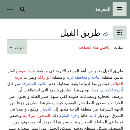
المعرفة
القائمة الرئيسية
بحث
أدوات
طريق الفيل
تبديل عرض جدول المحتويات
مقالة
ناقش هذه الصفحة
أدوات
طريق الفيل
يعتبر من أهم المواقع الأثرية في منطقة
حرةالبقوم
والمار
مابين منطقة
الباحة
ومحافظة تربة
ومنطقة
أبو راكة
ويمر ب
قرية
الخيالة
, حيث يرتبط ارتباطا وثيقا بمحاولة هدم
الكعبة المشرفة
من قبل
أبرهة الأشرم
، حيث يوحي هذا الطريق بالقوة التي استطاعت أن
ترصف الحجارة ولمسافات طويلة لكي تسهل سير الفيلة والخيول عبر
الحرات والصخور الصلبةحرةالبقوم، حيث يقطع هذا الطريق جزءا من
الجهة الشرقية من منطقة الباحة متجها إلى
الحجاز
. ويكون واضحا في
الشرق من ديار
غامد
حاليا
وحرة البقوم
ذات
الصخور البركانية
ويختفي
تماما في المناطق الصحراوية. و يميز هذا الطريق أنه مرصوف من
المنتصف بشكل مسطح ودقيق ليتمكن الجيش من السير بمعداته بيسر