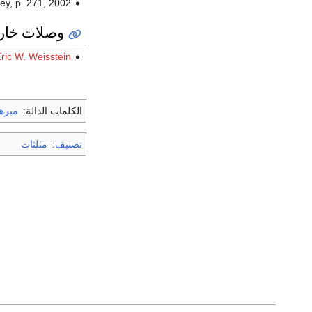
y, p. 271, 2002.
وصلات خار
ric W. Weisstein
الكلمات الدالة:
مبره
تصنيف
:
مثلثات