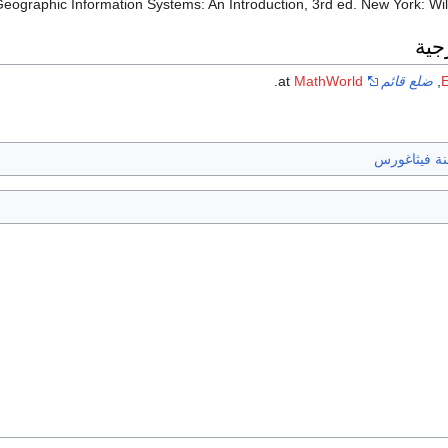
eographic Information Systems: An Introduction, 3rd ed. New York: Wile
جية
E
,
ضلع قائم
at
MathWorld
.
نة فيثاغورس