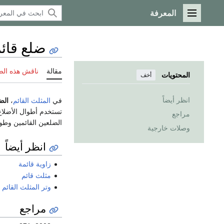
المعرفة
القائمة الرئيسية
ضلع قائ
مقالة
ناقش هذه ال
المحتويات
أخف
انظر أيضاً
في
المثلث القائم
،
الض
تستخدم أطوال الأضلاع
مراجع
الضلعين القائمين وطو
وصلات خارجية
انظر أيضاً
زاوية قائمة
مثلث قائم
وتر المثلث القائم
مراجع