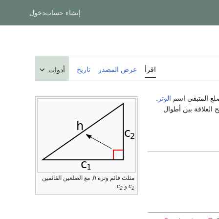
إنشاء حساب
دخول
اقرأ
عرض المصدر
تاريخ
أدوات
لع المتبقي اسم
الوتر
.
 العلاقة بين أطوال
مثلث قائم وتره
h
, مع الضلعين القائمين
c
و
c
.
2
1