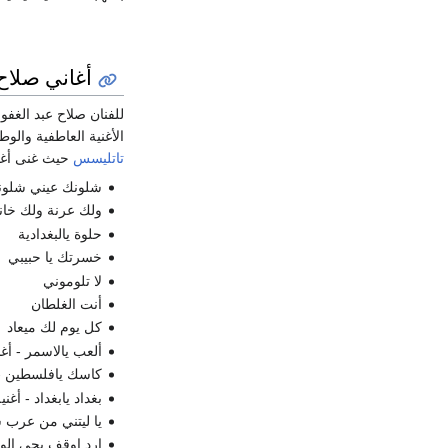
أغاني صلاح 
للفنان صلاح عبد الغفور
الأغنية العاطفية والوط
تاتليسس
حيث غنى أغني
شلونك عيني شلون
ولك عرنة ولك خان
حلوة يالبغدادية
خسرتك يا حبيبي
لا تلوموني
أنت الغلطان
كل يوم لك ميعاد
ألعب يالاسمر - أغن
كاسك يافلسطين - 
بغداد يابغداد - أغن
يا ليتني من عرب 
ارد اوقف بحي الو