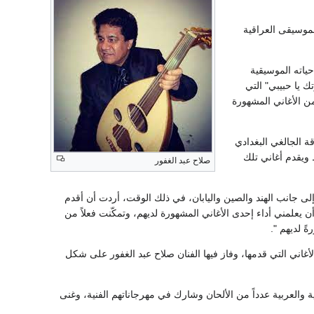
الموسيقى العراقية
ياته الموسيقية
ك يا حبيبي" التي
ن الأغاني المشهورة
ة الجالغي البغدادي
 ويقدم أغاني تلك
صلاح عبد الغفور
ى جانب الهند والصين واليابان، في ذلك الوقت، أردت أن أقدم
 يعلمني أداء إحدى الأغاني المشهورة لديهم، وتمكّنت فعلاً من
ً لديهم ".
غاني التي قدمها، وفاز فيها الفنان صلاح عبد الغفور على شكل
سورية والعربية عدداً من الألحان وشارك في مهرجاناتهم الفنية، وغنى