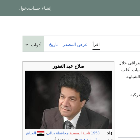
إنشاء حساب
دخول
اقرأ
عرض المصدر
تاريخ
أدوات
عراقي خلال
صلاح عبد الغفور
تنيات أغلب
لشبابية
وُلِدَ
1953
ناحية السعدية
,
محافظة ديالى
،
العراق