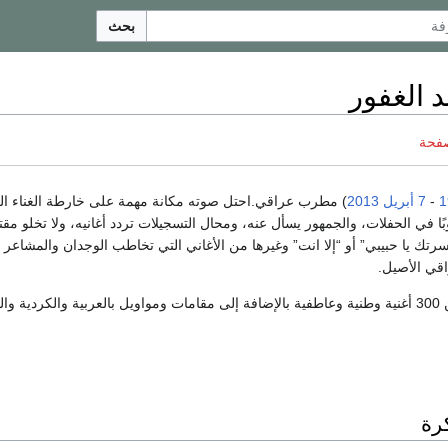
بحث
 الغفور
صفحة
1
-
7 أبريل
2013
) مطرب عراقي.احتل صوته مكانة مهمة على خارطة الغناء ال
بًا في الحفلات، والجمهور يسأل عنه، ومحال التسجيلات تردد أغانيه، ولا تخلو مق
ك يا حبيبي” أو “إلا انت” وغيرها من الأغاني التي تخاطب الوجدان والمشاعر ا
قي الأصيل.
تركية.
كرة