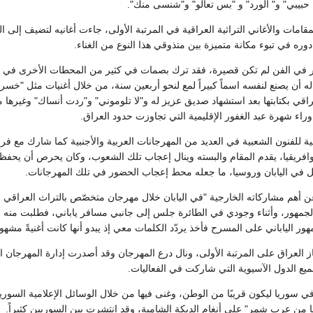
حبيبي" و" الورد" و "بس تعالو" و"شنسى منك".
مقامات والأغاني التراثية العراقية في المرتبة الأولى، جاءت أغانيه لتضيف إلى 
دوره في تبوء مكانة متميزة بين متذوقي هذا النوع من الغناء.
ور في الفن لم تكن قصيرة، فقد ترك بصمات في كثير من المحطات الأخرى في ح
 له أن يصنع لنفسه اسماً كبيراً لمع لنحو أربعين سنة، من خلال أغنيات مثل "خسرت
اقي بكتابتها بعد استشهاد صديق عزيز له و"لا تلوموني" و"ردت أنساك" وغيرها م
وراء شهرة عبد الغفور الإقليمية التي تجاوزت حدود العراق.
ة للفنون الشعبية في العديد من المهرجانات العربية والأجنبية كما شارك مع فرق
وافريقيا، يقدم المقام والبسته وينال إعجاب تلك الشعوب، وكان يحرص أن يحفظ
ل في اليابان وروسيا، ما جعله محط إعجاب الحضور في تلك المهرجانات.
أهم مشاركاته الخارجية "في اليابان خلال مهرجان متخصّص بالتراث العراقي إل
 الجمهور، وأثناء وجودي في الطائرة جلس إلى جانبي مسافر ياباني، فطلبت منه أن
مهور الياباني على المسرح فأخذ يردّد الكلمات معي إذ يبدو أنها كانت أغنيةً مشهورة
العراق على المرتبة الأولى، ونال درع المهرجان وقد أصدرت إدارة المهرجان الأ
يع الدول الآسيوية التي شاركت في الفعاليات.
200 استقر في سوريا ليكون قريبًا من الوطن، وغنى فيها من خلال الوسائل الإعلامية ال
يتنا من عرب شمر" على أنغام الدبكة الشامية، وقد انتشرت بين السوريين كثيراً.