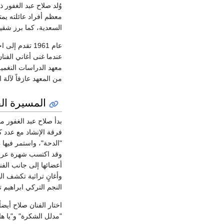
وُلد صلاح عبد الغفور 
معظم أفراد عائلته يمت
السعدية، كما برز شقي
عام 1961 تقدم
عندما غنى أغاني الفنا
معهد الدراسات النغمي
من المعهد عازفاً لآلة ا
المسيرة الف
بدأ صلاح عبد الغفور 
فرقة الإنشاد مع عدد كبير من الفنانين
وقد اكتسب شهرة عربية
أعضائها إلى جانب الف
وأغانٍ تراثية تكشف ال
النجم التركي ابراهيم ت
اختار الفنان صلاح أيضا
"مدلل الشكرة" و"يا هال