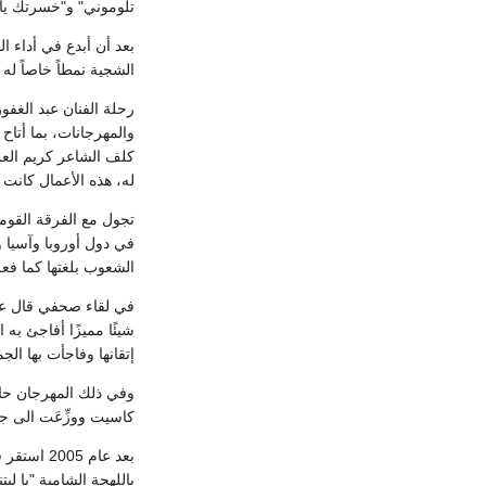
تلوموني" و"خسرتك يا 
بعد أن أبدع في أداء ال
الشجية نمطاً خاصاً له 
رحلة الفنان عبد الغف
والمهرجانات، بما أتاح
كلف الشاعر كريم العر
له، هذه الأعمال كانت 
تجول مع الفرقة القومي
في دول أوروبا وآسيا 
الشعوب بلغتها كما فع
في لقاء صحفي قال عن 
شيئًا مميزًا أفاجئ به
إتقانها وفاجأت بها الج
وفي ذلك المهرجان حاز 
كاسيت ووزِّعَت الى جم
بعد عام 5
باللهجة الشامية "يا ل