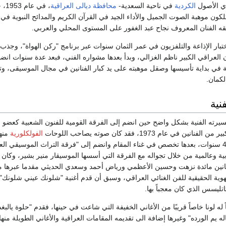
ذي الأصول
الكردية
في ناحية السعدية-
محافظة ديالى
العراقية
، في
لكون موهبة الصوت الجميل والأداء الجيد في القرآن الكريم والمدائح النبوية في 
قه الفنان المعروف نجاح عبد الغفور على المستوى المحلي والعربي.
 إلى اختبار الإذاعة والتلفزيون في عمر الثمان سنوات عبر برنامج "ركن الهواة"، وجذب 
ن العراقي الكبير ناظم الغزالي، وبدأ بعدها مشواره الفني، فبعد عدة سنوات انض
ة في بداية تأسيسها وصقل موهبته على يد كبار الفنانين في مجال الموسيقى، و
لكمان.
نية
مسيرته الفنية بشكل واضح حين انضم إلى الفرقة القومية للفنون الشعبية كعضو 
 في عام 1973، فقد كان صوته يصاحب اللوحات
الفولكلورية
منها
"الدحة"، واستمر فيها 4 سنوات، بعدها تخصص في غناء المقام وانضم إلى "فرقة التراث الموسيقي ا
 وعالمية من خلال تجواله مع الفرقة التي أسسها الموسيقار منير بشير، وكان 
نانين مائدة نزهت وحسين الأعظمي ورياض أحمد وسعدي الحديثي مقدما عبرها 
هوية الحقيقية للفن الغنائي العراقي، وسبق أن قدم أغنية "شلونك عيني شلونك"
اتليسس الذي كان معجباً بها.
ً له لونا خاصاً قريبًا من الأغاني الخفيفة التي شاعت في حينها، فقدم "حلوة يالبغد
ه يم الورده" وغيرها إضافة الى تقديمه المقامات العراقية والأغاني الطويلة منها 