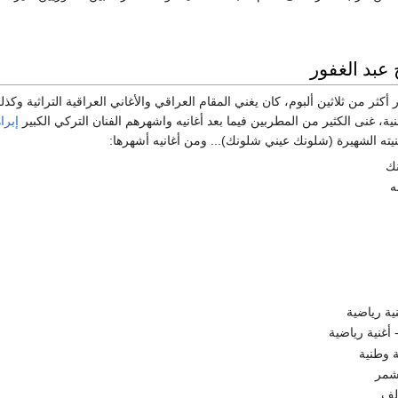
عبد الغفور
 أكثر من ثلاثين ألبوم، كان يغني المقام العراقي والأغاني العراقية التراثية وكذ
نية، غنى الكثير من المطربين فيما بعد أغانيه واشهرهم الفنان التركي الكبير
إبرا
ته الشهيرة (شلونك عيني شلونك)... ومن أغانيه أشهرها:
ك
ه
ية رياضية
أغنية رياضية
ية وطنية
شمر
لف