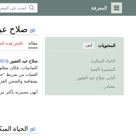
المعرفة
القائمة الرئيسية
صلاح عبد
مقالة
ناقش هذه ال
المحتويات
أخف
الحياة المبكرة
صلاح عبد الغفور
(
953
الثمانينات، فكان مطلو
المسيرة الفنية
الفتيات من شريط “خسرت
أغاني صلاح عبد الغفور
بشفافية والشجن العرا
مصادر
أنهى مسيرته بأكثر من 300 أغنية وطنية وعاطفية بالإضافة إلى مقامات ومواويل بالعربية والكردية وال
الحياة المب