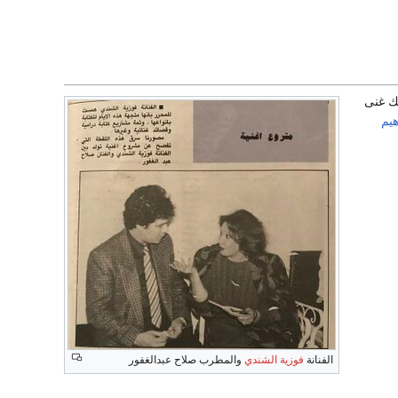
لك غنى
هيم
الفنانة
فوزية الشندي
والمطرب صلاح عبدالغفور