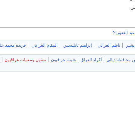
ني.
عبد الغفور
بشير
ناظم الغزالي
إبراهيم تاتليسس
المقام العراقي
فريدة محمد عل
 محافظة ديالى
أكراد العراق
شيعة عراقيون
مغنون ومغنيات عراقيون