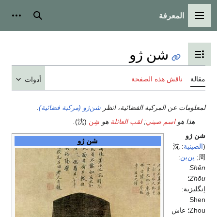
المعرفة
القائمة الرئيسية
بحث
أدوات
شن ژو
تبديل عرض جدول المحتويات
مقالة
ناقش هذه الصفحة
أدوات
لمعلومات عن المركبة الفضائية، انظر
شن‌ژو (مركبة فضائية)
.
هذا هو
اسم صيني
;
لقب العائلة
هو
شِن
(沈)
.
شن ژو
شن ژو
(
الصينية
:
沈
周
;
پن‌ين
:
Shěn
Zhōu
؛
إنگليزية:
Shen
Zhou
؛ عاش