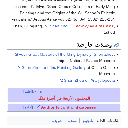
24, No. 1 Oriental Aesthetics (Autumn, 1965), 45-52.
Liscomb, Kathlyn. “Shen Chou’s Collection of Early Ming
Paintings and the Origins of the Wu School’s Eclectic
Revivalism.” Artibus Asiae vol. 52, No. 3/4 (1992),215-254.
Shan, Guoqiang,
"Shen Zhou"
.
Encyclopedia of China
,
1st ed.
وصلات خارجية
Four Great Masters of the Ming Dynasty: Shen Zhou
.
Taipei: National Palace Museum.
Shen Zhou and his Painting Gallery
at China Online
Museum
Shen Zhou on Artcyclopedia
e
t
v
أظهر
المعلمون الأربعة في أسرة منگ
Authority control databases
أظهر
الكلمات الدالة:
نانجينغ
سوژو
شن‌ژو