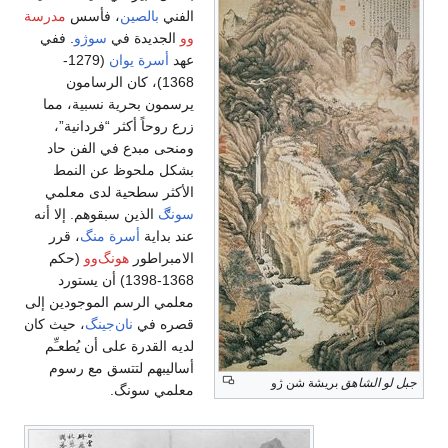
الفني
بالصين
، فأسس
مدرسة
وو
الجديدة في
سوژو
. ففي
عهد
أسرة يوان
(1279-
1368)، كان الرسامون
يرسمون بحرية نسبية، مما
زرع روحاً أكثر “فردانية”،
ومنحى مبدع في الفن حاد
بشكل ملحوظ عن النمط
الأكثر سطحية لدى معلمي
سونڰ
الذين سبقوهم. إلا أنه
عند بداية
أسرة منگ
، قرر
الامبراطور
هونگ‌وو
(حكم
1368-1398) أن يستورد
معلمي الرسم الموجودين إلى
قصره في
نان‌جينگ
، حيث كان
لديه القدرة على أن يُطعـِّم
أساليبهم لتتسق مع رسوم
جبل لو الشاهق
بريشة شن ژو
معلمي سونگ.