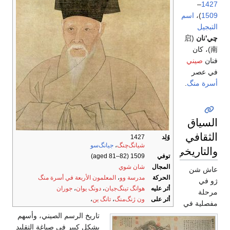
–
1427
1509
)،
اسم
التبجيل
چي'نان
(启
南)، كان
فنان
صيني
في عصر
أسرة منگ
.
السياق
الثقافي
وُلِد
1427
شيانگ‌چنگ
،
جيانگ‌سو
والتاريخي
توفي
1509 (aged 81–82)
المجال
شان شوي
عاش شن
الحركة
مدرسة وو
،
المعلمون الأربعة في أسرة منگ
ژو في
أثر عليه
هوانگ تينگ‌جيان
،
دونگ يوان
،
جوران
مرحلة
أثر على
ون ژنگ‌منگ
،
تانگ ين
،
مفصلية في
تاريخ الرسم الصيني، وأسهم
بشكل كبير في صياغة التقليد