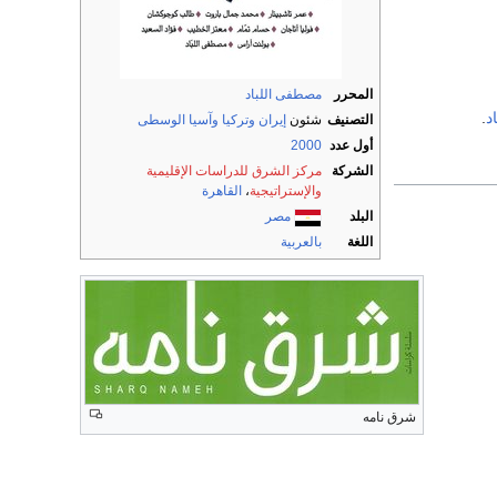
المحرر
مصطفى اللباد
د
.
التصنيف
شئون
إيران
وتركيا
وآسيا الوسطى
أول عدد
2000
الشركة
مركز الشرق للدراسات الإقليمية
والإستراتيجية
،
القاهرة
البلد
مصر
اللغة
بالعربية
شرق نامه