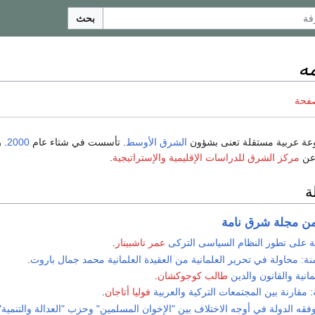
بحث
ه
صفحة
ة عربية مستقلة تعنى بشؤون
الشرق الأوسط
. تأسست في شتاء عام
2000
. 
 عن
مركز الشرق للدراسات الإقليمية والإستراتيجية
.
ة
 من مجلة شرق نامة
انية على تطور النظام السياسى التركى
عمر تاشبينار
.
نة: محاولة في تحرير العلمانية من العقيدة العلمانية
محمد جمال باروت
.
مانية والقانون والدين
طالب كوجوكشان
.
 مقارنة بين المجتمعات التركية والعربية
فوليا أتاجان
.
وفقه الدولة في أوجه الاختلاف بين "الإخوان المسلمين" وحزب "العدالة والتنمية"