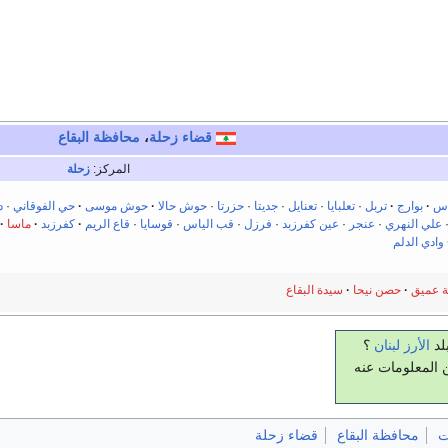
قضاء زحلة
،
محافظة البقاع
المركز:
زحلة
اس
بوارج
تربل
·
تعلبايا
·
تعنايل
·
جديتا
·
حزرتا
·
حوش حالا
حوش موسى
حي الفوقاني
·
د
علي النهري
·
عنجر
·
عين كفرزبد
·
فرزل
·
قب الياس
·
قوسايا
·
قاع الريم
كفرزبد
ماسا
وادي الدلم
 عميق
حصن نيحا
سيدة البقاع
لد
الأرز
لبنان
؟
 المعلومات عنه
ت
محافظة البقاع
قضاء زحلة