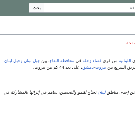
بحث
صفحة
ى
اللبنانية
من قرى
قضاء زحلة
في
محافظة البقاع
، بين
جبل لبنان
وجبل لبنان
طريق السريع بين
بيروت
-
دمشق
، على بعد 44 كم من بيروت.
عن إحدى مناطق
لبنان
تحتاج للنمو والتحسين، ساهم في إثرائها بالمشاركة في