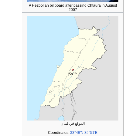
A Hezbollah billboard after passing Chtaura in August
2007
شتورة
الموقع في لبنان
Coordinates:
33°49′N
35°51′E