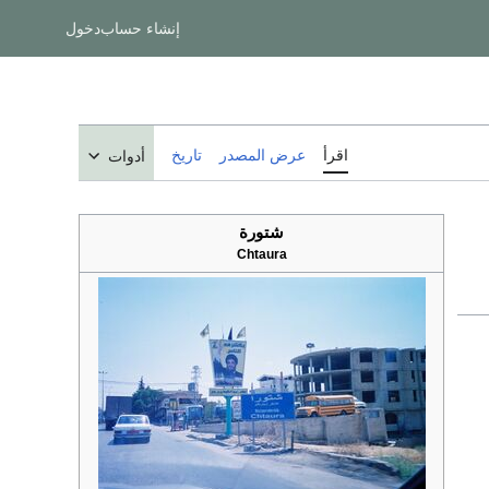
إنشاء حساب
دخول
اقرأ
عرض المصدر
تاريخ
أدوات
شتورة
Chtaura