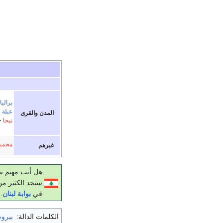
برالي
عبلة
·
المدن والقرى
نيحا
محمية
غيرهم
هل أنت مهتم بب
ستجد الكثير من
في
بوابة لبنان
.
الكلمات الدالة:
بيرو