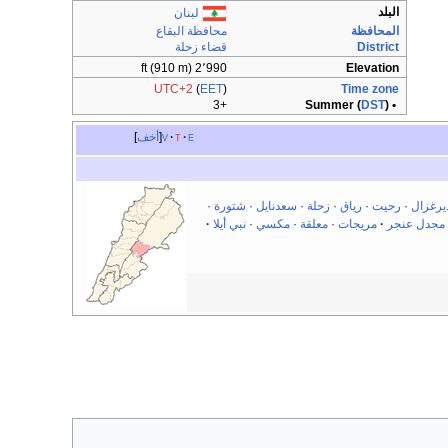
البلد
لبنان
المحافظة
محافظة البقاع
District
قضاء زحلة
2٬990 ft (910 m)
Elevation
UTC+2
(
EET
)
Time zone
+3
DST
)
• Summer (
e
t
v
أخف
يرغزال
·
رحيت
·
رياق
·
زحلة
·
سعدنايل
·
شتورة
·
مجدل عنجر
مريجات
·
معلقة
·
مكسي
·
نبي أيلا