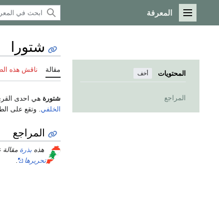
المعرفة
القائمة الرئيسية
شتورا
مقالة
ناقش هذه ال
المحتويات
أخف
المراجع
شتورة
هي احدى القر
الخلفي
. وتقع على ال
المراجع
هذه
بذرة
مقالة 
تحريرها
.