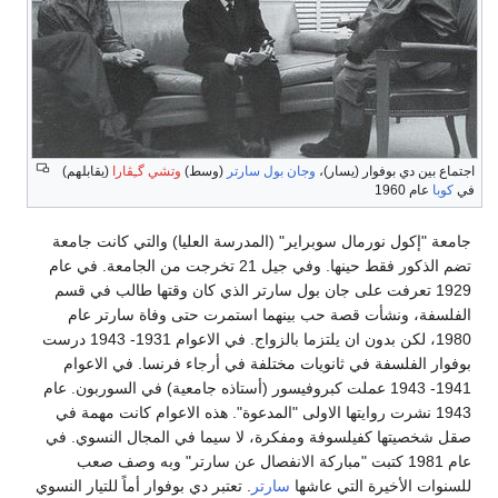
اجتماع بين دي بوفوار (يسار)،
وجان بول سارتر
(وسط)
وتشي گـِڤارا
(يقابلهم)
في
كوبا
عام 1960
جامعة "إكول نورمال سوبراير" (المدرسة العليا) والتي كانت جامعة
تضم الذكور فقط حينها. وفي جيل 21 تخرجت من الجامعة. في عام
1929 تعرفت على جان بول سارتر الذي كان وقتها طالب في قسم
الفلسفة، ونشأت قصة حب بينهما استمرت حتى وفاة سارتر عام
1980، لكن بدون ان يلتزما بالزواج. في الاعوام 1931- 1943 درست
بوفوار الفلسفة في ثانويات مختلفة في أرجاء فرنسا. في الاعوام
1941- 1943 عملت كبروفيسور (أستاذه جامعية) في السوربون. عام
1943 نشرت روايتها الاولى "المدعوة". هذه الاعوام كانت مهمة في
صقل شخصيتها كفيلسوفة ومفكرة، لا سيما في المجال النسوي. في
عام 1981 كتبت "مباركة الانفصال عن سارتر" وبه وصف صعب
للسنوات الأخيرة التي عاشها
سارتر
. تعتبر دي بوفوار أماً للتيار النسوي