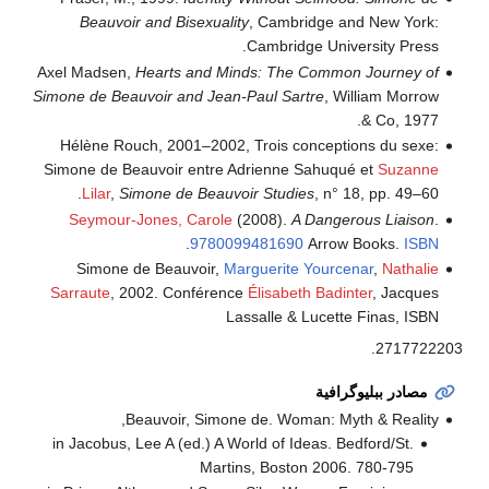
Beauvoir and Bisexuality
, Cambridge and New York:
Cambridge University Press.
Axel Madsen,
Hearts and Minds: The Common Journey of
Simone de Beauvoir and Jean-Paul Sartre
, William Morrow
& Co, 1977.
Hélène Rouch, 2001–2002, Trois conceptions du sexe:
Simone de Beauvoir entre Adrienne Sahuqué et
Suzanne
Lilar
,
Simone de Beauvoir Studies
, n° 18, pp. 49–60.
Seymour-Jones, Carole
(2008).
A Dangerous Liaison
.
.
9780099481690
Arrow Books.
ISBN
Simone de Beauvoir,
Marguerite Yourcenar
,
Nathalie
Sarraute
, 2002. Conférence
Élisabeth Badinter
, Jacques
Lassalle & Lucette Finas, ISBN
2717722203.
مصادر ببليوگرافية
Beauvoir, Simone de. Woman: Myth & Reality,
in Jacobus, Lee A (ed.) A World of Ideas. Bedford/St.
Martins, Boston 2006. 780-795