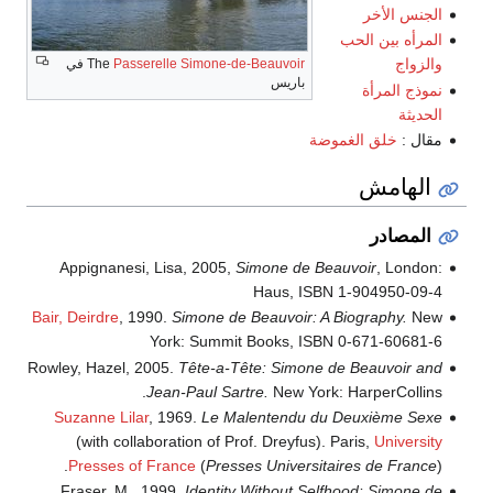
الجنس الأخر
المرأه بين الحب
والزواج
Passerelle Simone-de-Beauvoir
The
في
باريس
نموذج المرأة
الحديثة
مقال :
خلق الغموضة
الهامش
المصادر
Appignanesi, Lisa, 2005,
Simone de Beauvoir
, London:
Haus, ISBN 1-904950-09-4
Bair, Deirdre
, 1990.
Simone de Beauvoir: A Biography.
New
York: Summit Books, ISBN 0-671-60681-6
Rowley, Hazel, 2005.
Tête-a-Tête: Simone de Beauvoir and
Jean-Paul Sartre.
New York: HarperCollins.
Suzanne Lilar
, 1969.
Le Malentendu du Deuxième Sexe
(with collaboration of Prof. Dreyfus). Paris,
University
Presses of France
(
Presses Universitaires de France
).
Fraser, M., 1999.
Identity Without Selfhood: Simone de