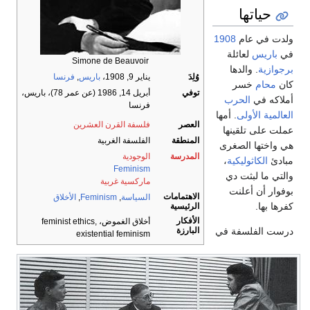
حياتها
ولدت في عام
1908
في
باريس
لعائلة
Simone de Beauvoir
برجوازية
. والدها
وُلِدَ
يناير 9, 1908،
باريس
,
فرنسا
كان
محام
خسر
توفي
أبريل 14, 1986 (عن عمر 78)، باريس،
أملاكه في
الحرب
فرنسا
العالمية الأولى
. أمها
العصر
فلسفة القرن العشرين
عملت على تلقينها
المنطقة
الفلسفة الغربية
هي واختها الصغرى
المدرسة
الوجودية
مبادئ
الكاثوليكية
،
Feminism
والتي ما لبثت دي
ماركسية غربية
بوفوار أن أعلنت
الاهتمامات
السياسة
,
Feminism
,
الأخلاق
كفرها بها.
الرئيسية
الأفكار
أخلاق الغموض، feminist ethics,
درست الفلسفة في
البارزة
existential feminism