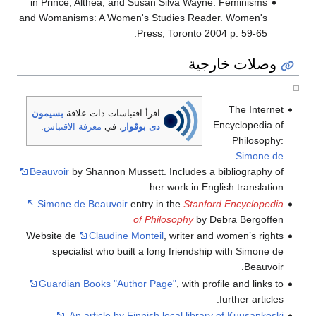
in Prince, Althea, and Susan Silva Wayne. Feminisms
and Womanisms: A Women's Studies Reader. Women's
Press, Toronto 2004 p. 59-65.
وصلات خارجية
The Internet
اقرأ اقتباسات ذات علاقة
بسيمون
Encyclopedia of
دى بوڤوار
، في
معرفة الاقتباس
.
Philosophy:
Simone de
Beauvoir
by Shannon Mussett. Includes a bibliography of
her work in English translation.
Simone de Beauvoir
entry in the
Stanford Encyclopedia
of Philosophy
by Debra Bergoffen
Website de
Claudine Monteil
, writer and women’s rights
specialist who built a long friendship with Simone de
Beauvoir.
Guardian Books "Author Page"
, with profile and links to
further articles.
An article by Finnish local library of Kuusankoski.