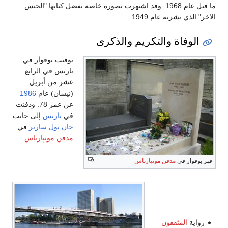
ما قبل عام 1968. وقد اشتهرت بصورة خاصة بفضل كتابها "الجنس
الاخر" الذي نشرته عام 1949.
الوفاة والتكريم والذكرى
توفيت بوفوار في
باريس في الرابع
عشر من أبريل
(نيسان) عام
1986
عن عمر 78. ودفنت
في
باريس
إلى جانب
جان بول سارتر
في
مدفن مونپارناس
.
قبر بوفوار في
مدفن مونپارناس
من
أهم
أعمالها
رواية
المثقفون