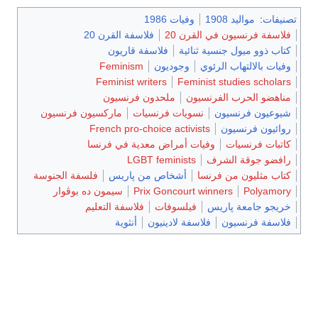
تصنيفات
:
مواليد 1908
وفيات 1986
فلاسفة فرنسيون في القرن 20
فلاسفة القرن 20
كتاب ذوو ميول جنسية ثنائية
فلاسفة قاريون
وفيات بالالتهاب الرئوي
وجوديون
Feminism
Feminist writers
Feminist studies scholars
مناهضو الحرب الفرنسيون
ملحدون فرنسيون
شيوعيون فرنسيون
نسويات فرنسيات
ماركسيون فرنسيون
روائيون فرنسيون
French pro-choice activists
كاتبات فرنسيات
وفيات أمراض معدية في فرنسا
رافضو جوقة الشرف
LGBT feminists
كتاب مثليون من فرنسا
أشخاص من پاريس
فلسفة الجنوسة
Polyamory
Prix Goncourt winners
سيمون ده بوڤوار
خريجو جامعة پاريس
فيلسوفات
فلاسفة التعليم
فلاسفة فرنسيون
فلاسفة لادينيون
أنثوية