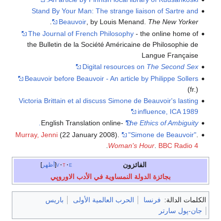
Stand By Your Man: The strange liaison of Sartre and
.
Beauvoir
, by Louis Menand.
The New Yorker
The Journal of French Philosophy
- the online home of
the Bulletin de la Société Américaine de Philosophie de
Langue Française
Digital resources on
The Second Sex
Beauvoir before Beauvoir - An article by Philippe Sollers
(fr.)
Victoria Brittain et al discuss Simone de Beauvoir's lasting
influence, ICA 1989
English Translation online-
The Ethics of Ambiguity.
Murray, Jenni
(22 January 2008).
"Simone de Beauvoir"
.
.
Woman's Hour
.
BBC Radio 4
الفائزون
e
t
v
أظهر
بجائزة الدولة النمساوية في الأدب الاوروپي
الكلمات الدالة:
فرنسا
الحرب العالمية الأولى
باريس
جان-پول سارتر