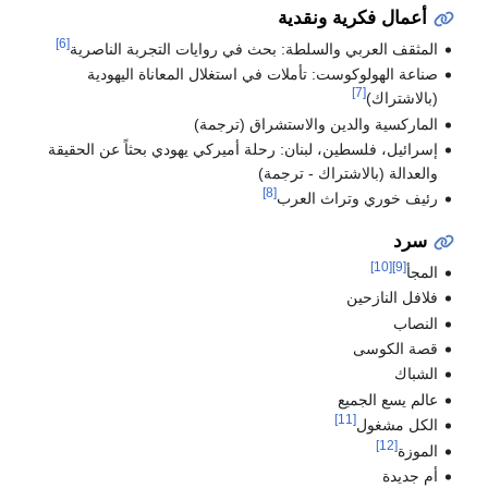
أعمال فكرية ونقدية
[6]
المثقف العربي والسلطة: بحث في روايات التجربة الناصرية
صناعة الهولوكوست: تأملات في استغلال المعاناة اليهودية
[7]
(بالاشتراك)
الماركسية والدين والاستشراق (ترجمة)
إسرائيل، فلسطين، لبنان: رحلة أميركي يهودي بحثاً عن الحقيقة
والعدالة (بالاشتراك - ترجمة)
[8]
رئيف خوري وتراث العرب
سرد
[10]
[9]
المجأ
فلافل النازحين
النصاب
قصة الكوسى
الشباك
عالم يسع الجميع
[11]
الكل مشغول
[12]
الموزة
أم جديدة