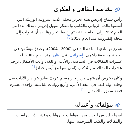
نشاطه الثقافي والفكري
رأس سماح إدريس هيئة تحرير مجلة الآدب البيروتية الورقيّة التي
أسسها والده الروائي والكاتب والمفكر سهيل إدريس، وذلك بدءا من
العام 1992 إلى العام 2012، ثم رئيسا لتحريرها بعد أن تحولت إلى
[3]
مجلة إلكترونية منذ العام 2015.
هو رئيس نادي الساحة الثقافي (2000 ـ 2004)، وعضوٌ مؤسِّسٌ في
"حملة مقاطعة داعمي "
إسرائيل
" في
لبنان
" منذ العام 2002. له
عشرات المقالات في السياسة، والأدب، واللغة، وأدب الأطفال. ترجم
[4]
عشرات المقالات، و 4 كتب (اثنان منها مع أيمن حداد).
وكان يفترض أن ينتهي من إنجاز معجم عربيّ صادر عن دار الآداب قبل
وفاته. وله كتب في النقد الأدبي، وأربع روايات للناشئة، وإحدى عشرة
[5]
قصّة مصوّرة للأطفال.
مؤلفاته وأعماله
لسماح إدريس العديد من المؤلفات والروايات وعشراتُ الدراسات
والمقالات والكتب المترجمة، منها: