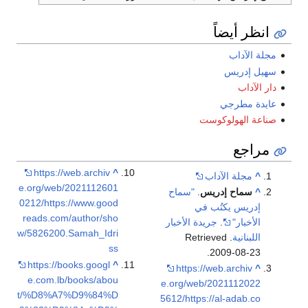
انظر أيضاً
مجلة الآداب
سهيل إدريس
دار الآداب
عايدة مطرجي
صناعة الهولوكوست
مراجع
https://web.archiv
^
^
مجلة الآداب
e.org/web/2021112601
^
سماح إدريس
.
"سماح
0212/https://www.good
إدريس يكتُب في
reads.com/author/sho
الأخبار"
.
جريدة الأخبار
w/5826200.Samah_Idri
اللبنانية
. Retrieved
ss
.
2009-08-23
https://books.googl
^
https://web.archiv
^
e.com.lb/books/abou
e.org/web/2021112022
t/%D8%A7%D9%84%D
5612/https://al-adab.co