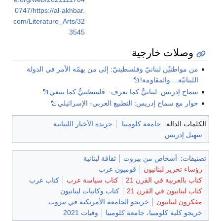
0747/https://al-akhbar.
com/Literature_Arts/32
3545
وصلات خارجية
من مواطنيْن لبنانيّ وفلسطينيّ: إلى من يهمّه الأمر في الدولة
اللبنانيّة... والمقاومة!
سماح إدريس: لبنانيٌّ كما نعرف.. فلسطينيٌّ كما ينبغي
حوار مع سماح إدريس: التطبيع العربي- الإسرائيلي
الكلمات الدالة:
جامعة كلومبيا
جريدة الأخبار اللبنانية
سهيل إدريس
تصنيفات
:
أشخاص من بيروت
ثقافة لبنانية
رؤساء تحرير لبنانيون
قوميون عرب
كتاب بالعربية في القرن 21
كتاب سياسة عرب
كتاب عرب
كتاب لبنانيون في القرن 21
كتاب وكاتبات لبنانيون
مفكرون لبنانيون
خريجو الجامعة الأمريكية في بيروت
خريجو كلية كلومبيا، جامعة كلومبيا
وفيات 2021