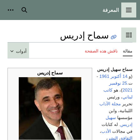
المعرفة
القائمة الرئيسية
بحث
أدوات
سماح إدريس
تبديل عرض جدول المحتويات
مقالة
ناقش هذه الصفحة
أدوات
سماح سهيل إدريس
سماح إدريس
(و.
14 أكتوبر
1961
-
ت.
25 نوفمبر
2021
)، هو
كاتب
لبناني
، ورئيس
تحرير
مجلة الآداب
اللبنانية، وابن
مؤسسها
سهيل
إدريس
. له كتابات
في مجالات
الأدب
،
الثقافة
،
النشر
،