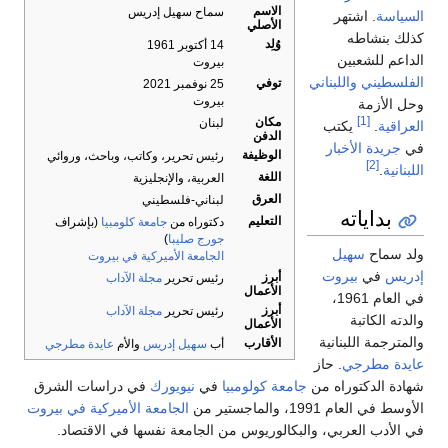
الاسم
سماح سهيل إدريس
السياسة
. اشتهر
الأصلي
كذلك بنشاطه
وُلِد
14 أكتوبر 1961
الداعم للشعبين
بيروت
الفلسطيني
واللبناني
توفي
25 نوفمبر 2021
بيروت
وحل الأزمة
[1]
مكان
لبنان
العراقية
.
يكتب
الدفن
في
جريدة الأخبار
الوظيفة
رئيس تحرير، وكاتب، وباحث، وروائي
[2]
اللبنانية
.
اللغة
العربية، والإنجليزية
العرق
لبناني-فلسطيني
بداياته
التعليم
دكتوراه من
جامعة كلومبيا
(بإشراف
جورج صليبا
)
ولد سماح
سهيل
الجامعة الأميركية في بيروت
إدريس
في
بيروت
أبرز
رئيس تحرير
مجلة الآداب
الأعمال
في العام 1961،
أبرز
رئيس تحرير
مجلة الآداب
والدته الكاتبة
الأعمال
والمترجمة اللبنانية
الأقارب
أب
سهيل إدريس
والأم
عايدة مطرجي
عايدة مطرجي
. حاز
شهادة الدكتوراه من
جامعة كولومبيا
في
نيويورك
في دراسات الشرق
الأوسط في العام 1991، والماجستير من
الجامعة الأميركية في بيروت
في الأدب العربي، والبكالوريوس من الجامعة نفسها في الاقتصاد.