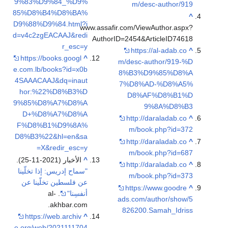
9%83%D9%84_%D9%
m/desc-author/919
85%D8%B4%D8%BA%
^
D9%88%D9%84.html?i
www.assafir.com/ViewAuthor.aspx?
d=v4c2zgEACAAJ&redi
AuthorID=2454&ArticleID74618
r_esc=y
https://al-adab.co
^
https://books.googl
^
m/desc-author/919-%D
e.com.lb/books?id=x0b
8%B3%D9%85%D8%A
4SAAACAAJ&dq=inaut
7%D8%AD-%D8%A5%
hor:%22%D8%B3%D
D8%AF%D8%B1%D
9%85%D8%A7%D8%A
9%8A%D8%B3
D+%D8%A7%D8%A
http://daraladab.co
^
F%D8%B1%D9%8A%
m/book.php?id=372
D8%B3%22&hl=en&sa
http://daraladab.co
^
=X&redir_esc=y
m/book.php?id=687
^
الأخبار (2021-11-25).
http://daraladab.co
^
"سماح إدريس: إذا تخلّينا
m/book.php?id=373
عن فلسطين تخلّينا عن
https://www.goodre
^
أنفسِنا"
. al-
ads.com/author/show/5
akhbar.com.
826200.Samah_Idriss
https://web.archiv
^
e.org/web/2021111704