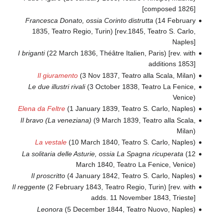
[composed 1826]
Francesca Donato, ossia Corinto distrutta
(14 February
1835, Teatro Regio, Turin) [rev.1845, Teatro S. Carlo,
Naples]
I briganti
(22 March 1836, Théâtre Italien, Paris) [rev. with
additions 1853]
Il giuramento
(3 Nov 1837, Teatro alla Scala, Milan)
Le due illustri rivali
(3 October 1838, Teatro La Fenice,
Venice)
Elena da Feltre
(1 January 1839, Teatro S. Carlo, Naples)
Il bravo (La veneziana)
(9 March 1839, Teatro alla Scala,
Milan)
La vestale
(10 March 1840, Teatro S. Carlo, Naples)
La solitaria delle Asturie, ossia La Spagna ricuperata
(12
March 1840, Teatro La Fenice, Venice)
Il proscritto
(4 January 1842, Teatro S. Carlo, Naples)
Il reggente
(2 February 1843, Teatro Regio, Turin) [rev. with
adds. 11 November 1843, Trieste]
Leonora
(5 December 1844, Teatro Nuovo, Naples)