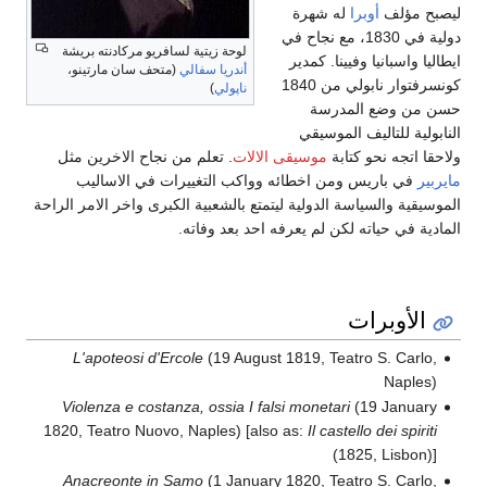
ليصبح مؤلف
أوبرا
له شهرة
دولية في 1830، مع نجاح في
لوحة زيتية لسافريو مركادنته بريشة
ايطاليا واسبانيا وفيينا. كمدير
أندريا سفالي
(متحف سان مارتينو،
كونسرفتوار نابولي من 1840
ناپولي
)
حسن من وضع المدرسة
النابولية للتاليف الموسيقي
ولاحقا اتجه نحو كتابة
موسيقى الالات
. تعلم من نجاح الاخرين مثل
مايربير
في باريس ومن اخطائه وواكب التغييرات في الاساليب
الموسيقية والسياسة الدولية ليتمتع بالشعبية الكبرى واخر الامر الراحة
المادية في حياته لكن لم يعرفه احد بعد وفاته.
الأوبرات
L'apoteosi d'Ercole
(19 August 1819, Teatro S. Carlo,
Naples)
Violenza e costanza, ossia I falsi monetari
(19 January
1820, Teatro Nuovo, Naples) [also as:
Il castello dei spiriti
(1825, Lisbon)]
Anacreonte in Samo
(1 January 1820, Teatro S. Carlo,