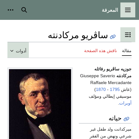
المعرفة
القائمة الرئيسية
بحث
أدوات
ساڤريو مركادنته
تبديل عرض جدول المحتويات
مقالة
ناقش هذه الصفحة
أدوات
جوزپه ساڤريو رفائله
مركادنته
Giuseppe Saverio
Raffaele Mercadante
(عاش
1795
-
1870
)
موسيقي إيطالي ومؤلف
أوبرات
.
حياته
ميركدانت ولد طفل غير
شرعي ونهض من الفقر