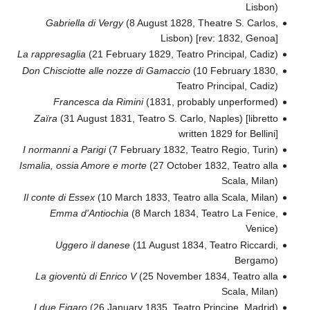
Lisbon)
Gabriella di Vergy
(8 August 1828, Theatre S. Carlos,
Lisbon) [rev: 1832, Genoa]
La rappresaglia
(21 February 1829, Teatro Principal, Cadiz)
Don Chisciotte alle nozze di Gamaccio
(10 February 1830,
Teatro Principal, Cadiz)
Francesca da Rimini
(1831, probably unperformed)
Zaïra
(31 August 1831, Teatro S. Carlo, Naples) [libretto
written 1829 for Bellini]
I normanni a Parigi
(7 February 1832, Teatro Regio, Turin)
Ismalia, ossia Amore e morte
(27 October 1832, Teatro alla
Scala, Milan)
Il conte di Essex
(10 March 1833, Teatro alla Scala, Milan)
Emma d'Antiochia
(8 March 1834, Teatro La Fenice,
Venice)
Uggero il danese
(11 August 1834, Teatro Riccardi,
Bergamo)
La gioventù di Enrico V
(25 November 1834, Teatro alla
Scala, Milan)
I due Figaro
(26 January 1835, Teatro Principe, Madrid)