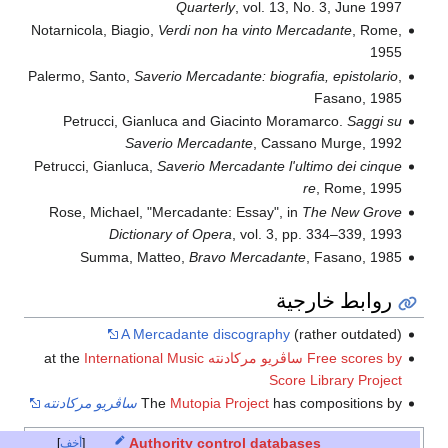
Quarterly
, vol. 13, No. 3, June 1997
Notarnicola, Biagio,
Verdi non ha vinto Mercadante
, Rome,
1955
Palermo, Santo,
Saverio Mercadante: biografia, epistolario
,
Fasano, 1985
Petrucci, Gianluca and Giacinto Moramarco.
Saggi su
Saverio Mercadante
, Cassano Murge, 1992
Petrucci, Gianluca,
Saverio Mercadante l'ultimo dei cinque
re
, Rome, 1995
Rose, Michael, "Mercadante: Essay", in
The New Grove
Dictionary of Opera
, vol. 3, pp. 334–339, 1993
Summa, Matteo,
Bravo Mercadante
, Fasano, 1985
روابط خارجية
A Mercadante discography
(rather outdated)
Free scores by ساڤريو مركادنته
at the
International Music
Score Library Project
has compositions by
Mutopia Project
The
ساڤريو مركادنته
Authority control databases
أخف