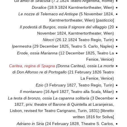
Gli amici di Siracusa
(7.2.1824 Teatro Argentina, Rome)
Doralice
(18.9.1824 Karntnertortheater, Wien)
Le nozze di Telemaco ed Antiope
(5 November 1824,
Karntnertortheater, Wien) [pasticcio]
Il podestà di Burgos, ossia Il signore del villaggio
(20
November 1824, Karntnertortheater, Wien)
Nitocri
(26.12.1824 Teatro Regio, Turin)
Ipermestra
(29 December 1825, Teatro S. Carlo, Naples)
Erode, ossia Marianna
(12 December 1825, Teatro La
Fenice, Venice)
Caritea, regina di Spagna
(Donna Caritea), ossia La morte
di Don Alfonso re di Portogallo
(21 February 1826 Teatro
La Fenice, Venice)
Ezio
(3 February 1827, Teatro Regio, Turin)
Il montanaro
(16 April 1827, Teatro alla Scala, Milan)
La testa di bronzo, ossia La capanna solitaria
(3 December
1827, priv. theatre of Barone di Quintella at Laranjeiras,
Lisbon, revised for Teatro Carignano, Turin, 1831) [libretto
written 1816 for Soliva]
Adriano in Siria
(24 February 1828, Theatre S. Carlos,