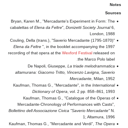
Notes
Sources
Bryan, Karen M., "Mercadante's Experiment in Form: The
cabalettas of
Elena da Feltre
",
Donizetti Society Journal
6,
London, 1988
Couling, Della (trans.), "Saverio Mercadante (1795-1870)"
Elena da Feltre
", in the booklet accompanying the 1997
recording of that opera at the
Wexford Festival
released on
the Marco Polo label.
De Napoli, Giuseppe,
La triade melodrammatica
altamurana: Giacomo Tritto, Vincenzo Lavigna, Saverio
Mercadante
, Milan, 1952
Kaufman, Thomas G., "Mercadante", in the
International
Dictionary of Opera
, vol. 2 pp. 858–861, 1993
Kaufman, Thomas G., "Catalogue of the Operas of
Mercadante-Chronology of Performances with Casts",
Bollettino dell Associazione Civica "Saverio Mercadante"
N.
1; Altamura, 1996
Kaufman, Thomas G., "Mercadante and Verdi",
The Opera