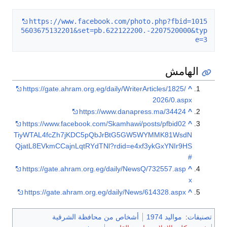
https://www.facebook.com/photo.php?fbid=1015
5603675132201&set=pb.622122200.-2207520000&typ
e=3
الهامش
https://gate.ahram.org.eg/daily/WriterArticles/1825/
^
2026/0.aspx
https://www.danapress.ma/34424
^
https://www.facebook.com/Skamhawi/posts/pfbid02
^
TiyWTAL4fcZh7jKDC5pQbJrBtG5GW5WYMMK81WsdN
QjatL8EVkmCCajnLqtRYdTNl?rdid=e4xf3ykGxYNIr9HS
#
https://gate.ahram.org.eg/daily/NewsQ/732557.asp
^
x
https://gate.ahram.org.eg/daily/News/614328.aspx
^
تصنيفات
:
مواليد 1974
أشخاص من محافظة الشرقية