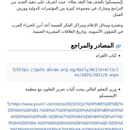
(إيسيسكو) تكشف هذا البعد بجلاء، حيث أشرف على تنفيذ العديد من
البرامج وشارك في مجموعة كبيرة من المؤتمرات الدولية وورش
العمل.
وتعتبره وسائل الإعلام ومراكز الفكر الصينية أحد أبرز الخبراء العرب
في الشؤون الآسيوية، وتاريخ العلاقات المصرية-الصينية.
المصادر والمراجع
كتاب الأهرام
https://gate.ahram.org.eg/daily/WriterArticl
es/1825/2021/0.aspx
وزير التعليم العالي يبحث آليات تعزيز التعاون مع منظمة
الإيسيسكو
https://www.youm7.com/story/2023/3/11/%D9%88%D8%B2%
D9%8A%D8%B1-%D8%A7%D9%84%D8%AA%D8%B9%D9%8
4%D9%8A%D9%85-%D8%A7%D9%84%D8%B9%D8%A7%D
9%84%D9%8A-%D9%8A%D8%A8%D8%AD%D8%AB-%D8%A
2%D9%84%D9%8A%D8%A7%D8%AA-%D8%AA%D8%B9%D