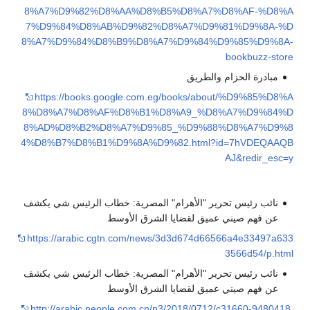
8%A7%D9%82%D8%AA%D8%B5%D8%A7%D8%AF-%D8%A
7%D9%84%D8%AB%D9%82%D8%A7%D9%81%D9%8A-%D
8%A7%D9%84%D8%B9%D8%A7%D9%84%D9%85%D9%8A-
bookbuzz-store
مبادرة الحزام والطريق
https://books.google.com.eg/books/about/%D9%85%D8%A
8%D8%A7%D8%AF%D8%B1%D8%A9_%D8%A7%D9%84%D
8%AD%D8%B2%D8%A7%D9%85_%D9%88%D8%A7%D9%8
4%D8%B7%D8%B1%D9%8A%D9%82.html?id=7hVDEQAAQB
AJ&redir_esc=y
نائب رئيس تحرير "الأهرام" المصرية: خطاب الرئيس شي يكشف
عن فهم صيني عميق لقضايا الشرق الأوسط
https://arabic.cgtn.com/news/3d3d674d66566a4e33497a633
3566d54/p.html
نائب رئيس تحرير "الأهرام" المصرية: خطاب الرئيس شي يكشف
عن فهم صيني عميق لقضايا الشرق الأوسط
http://arabic.people.com.cn/n3/2018/0712/c31660-9480418.