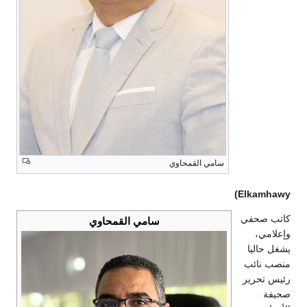
سامي القمحاوي
Elkamhawy)
كاتب صحفي
سامي القمحاوي
وإعلامي،
يشغل حاليا
منصب نائب
رئيس تحرير
صحيفة