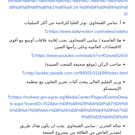
d9%86%d8%b7%d9%84%d8%a7%d9%82-%d8%a7%d9%84%
d8%af%d9%88%d8%b1%d8%a9-24-%d9%84%d9%84%d9%8
5/
أ. سامي القمحاوي: توتر العليا للرئاسة من أكثر السلبيات
https://www.dailymotion.com/video/xsfpku
هنا العاصمة | سامي القمحاوي: يجب إقامة علاقات أوسع مع أقوى
الاقتصادات العالمية وعلى رأسها الصين
https://www.youtube.com/watch?v=KUsvejGzEr0
صاحب الركن (موقع صحيفة الشعب الصينية)
http://arabic.people.com.cn/99002/311699/index.html
وزير التعليم العالي يبحث آليات تعزيز التعاون مع منظمة
الإيسيسكو
https://mohesr.gov.eg/ar-eg/MediaCenter/Pages/EventsDetai
ls.aspx?eventID=762&lst=%D8%A8%D9%8A%D8%A7%D9%8
6%D8%A7%D8%AA+%D8%A5%D8%B9%D9%84%D8%A7%D
9%85%D9%8A%D8%A9
صالة التحرير - سامي القمحاوي: يجب ان يكون هناك طريق
لتصدير الفائض من الطاقة من مشروع الضبعة