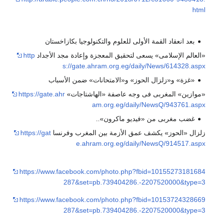
html
بعد انعقاد القمة الأولى للعلوم والتكنولوجيا بكازاخستان
«العالم الإسلامى» يسعى لتحقيق المعجزة وإعادة مجد الأجداد
http
s://gate.ahram.org.eg/daily/News/614328.aspx
«غزة» و«زلزال الحوز» و«الامتحانات» ضمن الأسباب
«موازين» المغربى فى وجه عاصفة «الهاشتاجات»
https://gate.ahr
am.org.eg/daily/NewsQ/943761.aspx
غضب مغربى من «فيديو ماكرون»..
زلزال «الحوز» يكشف عمق الأزمة بين المغرب وفرنسا
https://gat
e.ahram.org.eg/daily/NewsQ/914517.aspx
https://www.facebook.com/photo.php?fbid=10155273181684
287&set=pb.739404286.-2207520000&type=3
https://www.facebook.com/photo.php?fbid=10153724328669
287&set=pb.739404286.-2207520000&type=3