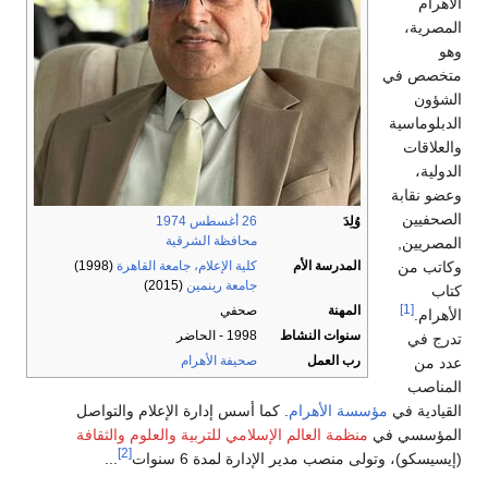
الأهرام
المصرية،
وهو
متخصص في
الشؤون
الدبلوماسية
والعلاقات
الدولية،
وعضو نقابة
الصحفيين
وُلِدَ
26 أغسطس
1974
محافظة الشرقية
المصريين,
وكاتب من
المدرسة الأم
كلية الإعلام، جامعة القاهرة
(1998)
جامعة رينمين
(2015)
كتاب
[1]
المهنة
صحفي
الأهرام.
سنوات النشاط
1998 - الحاضر
تدرج في
رب العمل
صحيفة الأهرام
عدد من
المناصب
القيادية في
مؤسسة الأهرام
. كما أسس إدارة الإعلام والتواصل
المؤسسي في
منظمة العالم الإسلامي للتربية والعلوم والثقافة
[2]
(إيسيسكو)، وتولى منصب مدير الإدارة لمدة 6 سنوات
...