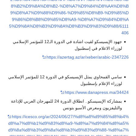
8%B2%D9%8A%D8%B2-%D8%A7%D9%84%D8%AA%D8%B
9%D8%A7%D9%88%D9%86-%D9%85%D8%B9-%D9%85%D
9%86%D8%B8%D9%85%D8%A9-%D8%A7%D9%84%D8%A
5%D9%8A%D8%B3%D9%8A%D8%B3%D9%83%D9%88/6111
406
جهود الإيسيسكو لقيت اشادة في الدورة الـ12 للمؤتمر الإسلامي
لوزراء الاعلام في إسطنبول
https://azertag.az/ar/xeber/arabic-2347226
سامي القمحاوي يمثل الإيسيسكو في الدورة 12 للمؤتمر الإسلامي
لوزراء الإعلام بإسطنبول
https://www.danapress.ma/34424
بمشاركة الإيسيسكو.. انطلاق الدورة 24 للمهرجان العربي للإذاعة
والتليفزيون ومعرض الأسبو بتونس
https://icesco.org/ar/2024/06/27/%d8%a8%d9%85%d8%b4%
d8%a7%d8%b1%d9%83%d8%a9-%d8%a7%d9%84%d8%a5%
d9%8a%d8%b3%d9%8a%d8%b3%d9%83%d9%88-%d8%a7%