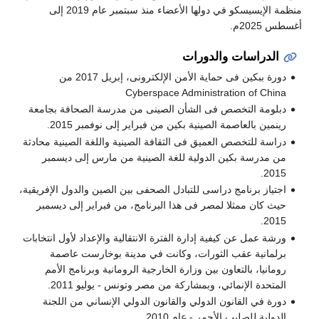
منظمة الإيسيسكو في دولها الأعضاء منذ سبتمبر عام 2019 إلى
أغسطس 2025م.
الدراسات والدورات
دورة ببكين فى حماية الأمن الإلكترونى، إبريل 2017 من
Cyberspace Administration of China
دبلومة التخصص فى الشأن الصينى من مدرسة الصحافة بجامعة
رينمين بالعاصمة الصينية بكين من فبراير إلى نوفمبر 2015.
دراسة للتخصص العميق فى الثقافة الصينية واللغة الصينية محادثة
من مدرسة بكين الدولية للغة الصينية من مارس إلى ديسمبر
2015.
اجتياز برنامج دراسى للتبادل الصحفى بين الصين والدول الإفريقية،
حيث كان ممثلا لمصر فى هذا البرنامج، من فبراير إلى ديسمبر
2015.
ورشة عمل عن كيفية إدارة الفترة الانتقالية والإعداد لأول انتخابات
برلمانية عقب الثورات، وكانت في مدينة بوخارست عاصمة
رومانيا، بالتعاون بين وزارة الخارجية الرومانية وبرنامج الأمم
المتحدة الإنمائي، وبمشاركة من مصر وتونس - يوليو 2011.
دورة في القانون الدولي والقانون الدولي الإنساني من اللجنة
الدولية للصليب الأحمر - عام 2010.