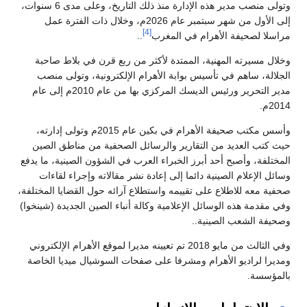
وتولى منصب مدير هذه الإدارة منذ ذلك التاريخ، وعلى مدى 6 سنوات،
إلى الأول من شهر سبتمبر عام 2026م، وخلال ذات الفترة عمل
[4]
مراسلا لصحيفة الأهرام في المغرب
..
وخلال مسيرته المهنية، الممتدة لأكثر من ربع قرن في بلاط صاحبة
الجلالة، ساهم في تأسيس بوابة الأهرام الإلكترونية، وتولى منصب
مدير التحرير ورئيس الديسك المركزي بها من عام 2010م إلى عام
2014م.
وأسس مكتب صحيفة الأهرام في بكين عام 2015م وتولى إدارته،
حيث كتب العديد من التقارير والرسائل الصحفية من مناطق الصين
المختلفة، وأصبح أحد أبرز الخبراء العرب في الشؤون الصينية، ما يدفع
وسائل الإعلام الصينية دائما إلى إعادة نشر مقالاته وإجراء لقاءات
صحفية معه للاطلاع على تقييمه واستطلاع آرائه حول القضايا المختلفة،
وفي مقدمة هذه الوسائل الإعلامية وكالة أنباء الصين الجديدة (شينخوا)
وصحيفة الشعب الصينية..
وفي الثالث من مايو 2018 تم تعيينه مديرا لموقع الأهرام الإلكتروني
ومديرا لراديو الأهرام ومشرفا على صفحات السوشيال ميديا الخاصة
بالمؤسسة.