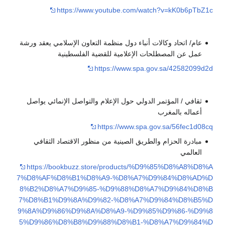
https://www.youtube.com/watch?v=kK0b6pTbZ1c
عام/ اتحاد وكالات أنباء دول منظمة التعاون الإسلامي يعقد ورشة
عمل عن المصطلحات الإعلامية للقضية الفلسطينية
https://www.spa.gov.sa/42582099d2d
ثقافي / المؤتمر الدولي حول الإعلام والتواصل الإنمائي يواصل
أعماله بالمغرب
https://www.spa.gov.sa/56fec1d08cq
مبادرة الحزام والطريق الصينية من منظور الاقتصاد الثقافي
العالمي
https://bookbuzz.store/products/%D9%85%D8%A8%D8%A
7%D8%AF%D8%B1%D8%A9-%D8%A7%D9%84%D8%AD%D
8%B2%D8%A7%D9%85-%D9%88%D8%A7%D9%84%D8%B
7%D8%B1%D9%8A%D9%82-%D8%A7%D9%84%D8%B5%D
9%8A%D9%86%D9%8A%D8%A9-%D9%85%D9%86-%D9%8
5%D9%86%D8%B8%D9%88%D8%B1-%D8%A7%D9%84%D