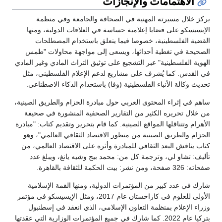
الاهتمامات والإنجازات
يركز خلال مسيرته المهنية في الصحافة والجامعة وفي منظمة
الإيسيسكو على قضايا إعلامية حساسة في العلاقات الدولية، ومنها
القضية الفلسطينية، خصوصا فيما يتعلق باستخدام المصطلحات
الصحيحة في تغطية أحداثها، ويسعى إلى مواجهة محاولات "طمس
الهوية الفلسطينية" عبر التشجيع على توثيق التراث المادي وغير المادي
في القدس. كما يُشرف على مشاريع لدعم الإعلام الفلسطيني، مثل
تحديث وكالة الأنباء الفلسطينية (وفا) باستخدام الذكاء الاصطناعي.
ساهم في إثراء المحتوى العربي حول مبادرة الحزام والطريق الصينية،
من خلال تحريره الكثير من التقارير الصحفية المنشورة في صحيفة
الأهرام وتتناقلها المواقع الصينية. كما قام بتحرير وتقديم كتاب: "مبادرة
الحزام والطريق الصينية من منظور الاقتصاد الثقافي العالمي"، وهو
كتاب يناقش البعد الثقافي للمبادرة وأثره على الاقتصاد العالمي، من
تأليف: تشاو لي، وترجمة كل من: محمد بيج وشيه يانغ، ويبلغ عدد
صفحاته: 326 صفحة، ومن نشر: بيت الحكمة للثقافة بالقاهرة.
شارك في عدد كبير من المؤتمرات الدولية، ومنها القمة الإسلامية
الأولى للعلوم في كازاخستان عام 2017، ومثل الإيسيسكو في مؤتمر
وزراء الإعلام بمنظمة التعاون الإسلامي، الذي انعقد في إسطنبول
بتركيا عام 2022. كما شارك في جميع المؤتمرات الوزارية التي عقدتها