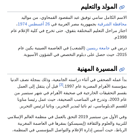
المولد والتعليم
الاسم الكامل سامي توفيق عبد المقصود القمحاوي، من مواليد
محافظة الشرقية
بجمهورية مصر العربية في
26 أغسطس
1974
،
اجتاز مراحل التعليم المختلفة بتفوق، حتى تخرج في كلية الإعلام عام
1998م.
درس في
جامعة رينمين
(الشعب) في العاصمة الصينية بكين عام
2015، حيث حصل على دبلوم التخصص في الشؤون الآسيوية.
المسيرة المهنية
بدأ عمله الصحفي في أثناء دراسته الجامعية، وذلك بمجلة نصف الدنيا
[3]
بمؤسسة الأهرام المصرية عام 1997،
قبل أن ينتقل إلى العمل
بقسم التحقيقات الخارجية في صحيفة الأهرام في شهر سبتمبر من
عام 2003، وتدرج في المناصب الصحيفة، حيث عمل رئيسا مناوبا
للقسم الدبلوماسي، ثم نائبا لمدير التحرير، ونائبا لرئيس التحرير.
وفي الأول من سبتمبر 2019 التحق بالعمل في منظمة العالم الإسلامي
للتربية والعلوم والثقافة (إيسيسكو) بمقرها في العاصمة المغربية
الرباط، حيث أسس إدارة الإعلام والتواصل المؤسسي في المنظمة،