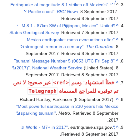
أ
ب
"Earthquake of magnitude 8.1 strikes off Mexico's
^
Pacific coast"
.
BBC News
. 8 September 2017
.
.
Retrieved
8 September
2017
.
United
"M 8.1 - 87km SW of Pijijiapan, Mexico"
^
.
States Geological Survey
. Retrieved
7 September
2017
"Mexico earthquake: mass evacuations after
^
strongest tremor in a century"
.
The Guardian
. 8
.
September 2017
. Retrieved
8 September
2017
"Tsunami Message Number 5 (0653 UTC Fri Sep 8
^
2017)"
.
National Weather Service
(United States). 8
.
September 2017
. Retrieved
8 September
2017
<ref>
خطأ استشهاد: وسم
غير صحيح؛ لا نص
^
Telegraph
تم توفيره للمراجع المسماة
Richard Hartley, Parkinson (8 September 2017).
^
"Most powerful earthquake in 230 years hits Mexico
sparking tsunami"
.
Metro
. Retrieved
8 September
.
2017
.
earthquake.usgs.gov
.
"World - M7+ in 2017"
^
.
Retrieved
8 September
2017