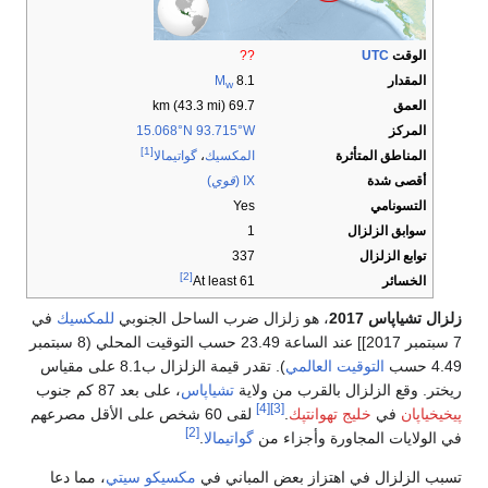
الوقت
UTC
??
المقدار
8.1
M
w
العمق
69.7 km (43.3 mi)
المركز
15.068°N 93.715°W
[1]
المناطق المتأثرة
المكسيك
،
گواتيمالا
أقصى شدة
IX (
قوي
)
التسونامي
Yes
سوابق الزلزال
1
توابع الزلزال
337
[2]
الخسائر
At least 61
زلزال تشياپاس 2017
، هو زلزال ضرب الساحل الجنوبي
للمكسيك
في
7 سبتمبر 2017]] عند الساعة 23.49 حسب التوقيت المحلي (8 سبتمبر
4.49 حسب
التوقيت العالمي
). تقدر قيمة الزلزال ب8.1 على مقياس
ريختر. وقع الزلزال بالقرب من ولاية
تشياپاس
، على بعد 87 كم جنوب
[4]
[3]
پيخيخياپان
في
خليج تهوانتپك
.
لقى 60 شخص على الأقل مصرعهم
[2]
في الولايات المجاورة وأجزاء من
گواتيمالا
.
تسبب الزلزال في اهتزاز بعض المباني في
مكسيكو سيتي
، مما دعا