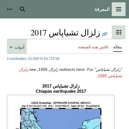
المعرفة
القائمة الرئيسية
بحث
أدوات
زلزال تشياپاس 2017
تبديل عرض جدول المحتويات
مقالة
ناقش هذه الصفحة
أدوات
Coordinates
:
15.068°N 93.715°W
"زلزال تشياپاس" redirects here. For زلزال 1995, see
زلزال
تشياپاس 1995
.
زلزال تشياپاس 2017
2017 Chiapas earthquake