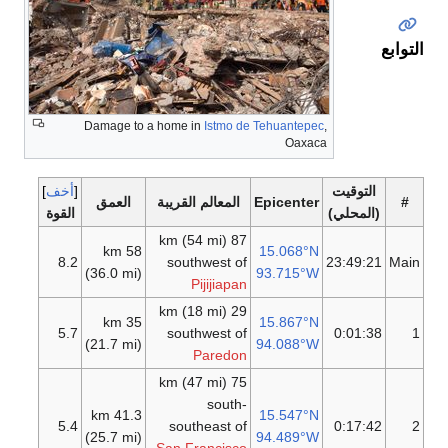
التوابع
Damage to a home in
Istmo de Tehuantepec
,
Oaxaca
التوقيت
أخف
#
Epicenter
المعالم القريبة
العمق
(المحلي)
القوة
87 km (54 mi)
58 km
15.068°N
8.2
southwest of
23:49:21
Main
(36.0 mi)
93.715°W
Pijijiapan
29 km (18 mi)
35 km
15.867°N
5.7
southwest of
0:01:38
1
(21.7 mi)
94.088°W
Paredon
75 km (47 mi)
south-
41.3 km
15.547°N
5.4
southeast of
0:17:42
2
(25.7 mi)
94.489°W