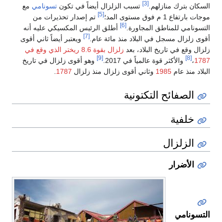
[3]
السكان بترك منازلهم.
تسبب الزلزال أيضاً في تكون
تسونامي
مع
[5]
موجات بارتفاع 1 م فوق مستوى المد؛
تم إصدار تحذيرات من
[6]
التسونامي للمناطق المجاورة.
أطلق الرئيس المكسيكي عليه أنه
[7]
أقوى زلزال مسجل في البلاد منذ مائة عام.
ويعتبر أيضاً ثاني أقوى
زلزال وقع في تاريخ البلاد، بعد
زلزال بقوة 8.6 ريختر الذي وقع في
[9]
[8]
1787
،
والأكثر قوة عالمياً في 2017.
وهو أقوى زلزال في تاريخ
البلاد منذ عام
1985
وثاني أقوى زلزال منذ زلزال
1787
.
الصفائح التكتونية
خلفية
الزلزال
الأضرار
التسونامي