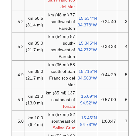
San Francisco
del Mar
77 km (48 mi)
50.5 km
15.534°N
5.2
southwest of
0:24:40
3
(31.4 mi)
94.378°W
Paredon
87 km (54 mi)
35.0 km
south-
15.345°N
5.2
0:33:38
4
(21.7 mi)
southwest of
94.272°W
Paredon
58 km (36 mi)
35.0 km
south of San
15.715°N
4.9
0:44:29
5
(21.7 mi)
Francisco del
94.563°W
Mar
137 km (85 mi)
21.0 km
15.09°N
5.1
southeast of
0:57:00
6
(13.0 mi)
94.52°W
Tonalá
92 km (57 mi)
10.0 km
15.45°N
5.0
southeast of
1:08:47
7
(6.2 mi)
94.78°W
Salina Cruz