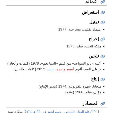
أعماله
استعراض
تمثيل
اسمك بقلبي، مسرحية، 1977
إخراج
ملكة الحب، فيلم، 1973
تلحين
أغنية «يابو السواعد» من فيلم «الدنيا نغم»، 1978 (كلمات وألحان)
قالولي العيد، ألبوم
أسعد واحدة
،
إليسا
، 2012 (كلمات وألحان)
إنتاج
ميجانا، سهرة تلفزيونية، 1974 (مدير الإنتاج)
موّال، فيلم، 1966 (منتج)
المصادر
^
"وفاة الفنان اللبناني روميو لحود عن 92 عاما"
. سكاي نيوز