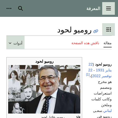
المعرفة
القائمة الرئيسية
بحث
أدوات
روميو لحود
تبديل عرض جدول المحتويات
مقالة
ناقش هذه الصفحة
أدوات
روميو لحود
روميو لحود
(
22
يناير
1931
-
22
[1]
نوفمبر
2022
)،
هو مخرج
ومصمم
استعراضات
وكاتب كلمات
وملحن
لبناني
.سعـى
روميو في
وُلِدَ
روميو رفائيل لحود