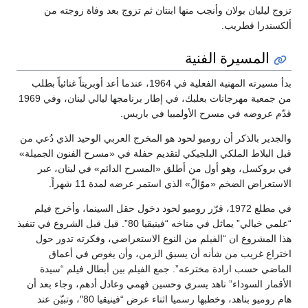
تزوج ليليان بولان وأنجب منها ابنتان ثم تزوج بعد وفاة زوجته من
ألكسندرا قطريب.
المسيرة الفنية
بدأ مسيرته المهنية الفعلية في 1964، عندما أعد أوبريتاً غنائياً بطلب
من جمعية مهرجانات بعلبك، في إطار برنامجها ليالي لبنان، وفي 1969
قدّم عروضه في مسرح الأولمبيا في باريس.
والجدير بالذكر أن روميو لحود هو المخرج العربي الوحيد الذي دُعي من
قبل البلاط الملكي البلجيكي لتقديم حفلة في «مسرح الفنون الجميلة»
في بروكسل، وهو أول من أطلق «المسرح الدائم» في لبنان، عبر
الاستعراض الضخم «موّالّ» الذي استمر عرضه لمدة 11 شهراً.
في مطلع 1972، قرّر روميو لحود دخول حقل السينما، وأخرج فيلم
“علمي خيالي” يماثل في مناخه “فينيقيا 80”. قيل قبل الشروع في تنفيذ
هذا المشروع ان “الفيلم من النوع الاستعراضي، وفكرته تدور حول
اختراع غريب من شأنه أن يسبق الزمن، وأن يغوص في أعماق
الماضي حسب ارادة مخترعه”. جمع الفيلم بين أبطال فيلم “سيدة
الأقمار السوداء” ناهد يسري وحسين فهمي وعادل أدهم، وجاء بعد أن
هام روميو بناهد، وخطبها رسميا اثناء عرض “فينيقيا 80″، وتبيّن عند