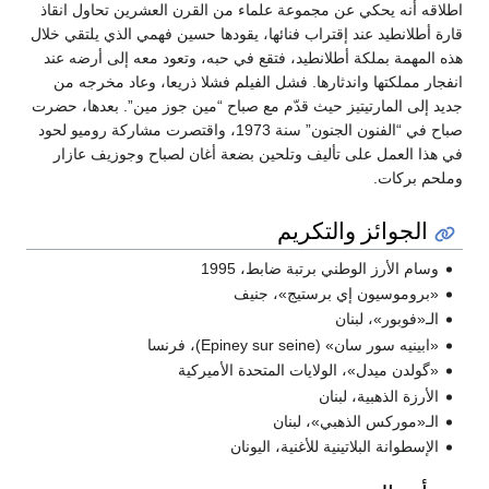
اطلاقه أنه يحكي عن مجموعة علماء من القرن العشرين تحاول انقاذ
قارة أطلانطيد عند إقتراب فنائها، يقودها حسين فهمي الذي يلتقي خلال
هذه المهمة بملكة أطلانطيد، فتقع في حبه، وتعود معه إلى أرضه عند
انفجار مملكتها واندثارها. فشل الفيلم فشلا ذريعا، وعاد مخرجه من
جديد إلى المارتيتيز حيث قدّم مع صباح “مين جوز مين”. بعدها، حضرت
صباح في “الفنون الجنون” سنة 1973، واقتصرت مشاركة روميو لحود
في هذا العمل على تأليف وتلحين بضعة أغان لصباح وجوزيف عازار
وملحم بركات.
الجوائز والتكريم
وسام الأرز الوطني برتبة ضابط، 1995
«بروموسيون إي برستيج»، جنيف
الـ«فوبور»، لبنان
«ابينيه سور سان» (Epiney sur seine)، فرنسا
«گولدن ميدل»، الولايات المتحدة الأميركية
الأرزة الذهبية، لبنان
الـ«موركس الذهبي»، لبنان
الإسطوانة البلاتينية للأغنية، اليونان