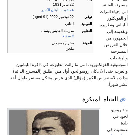
مسيرته الفنية،
22 يناير 1931
عمشيت
،
لبنان الكبير
الى إحياء التراث
توفي
22 نوفمبر 2022
(aged 91)
أو الفولكلور
القومية
لبناني
اللبناني وتطويره
التعليم
مدرسة القديس يوسف
وتقديمه إلى
لا سكالا
الجمهور، من
المهنة
مخرج مسرحي
خلال العروض
ملحن
المسرحية
والرقصات
الموسيقية الفولكلورية، التي ما زالت مطبوعة في ذاكرة اللبنانيين
والعرب حتى الآن.كان روميو لحود أول مـن أطلـق (المسـرح الدائم)
وذلك بالاستعراض الكبير (موّال) الذي عرض بشكل مستمر طوال أحد
عشر شهراً.
الحياه المبكرة
ولد روميو
لحود في
بلدة
عمشيت في