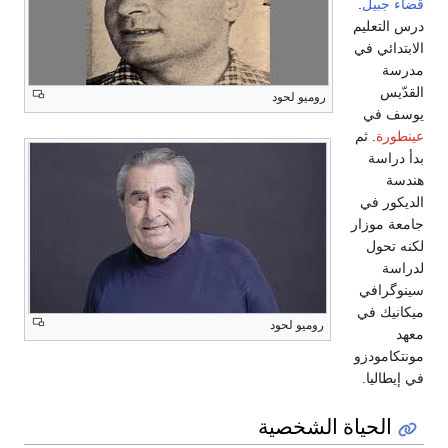
قضاء جبيل
.
درس التعليم
الابتدائي في
مدرسة
القدّيس
روميو لحود
يوسف في
عينطورة
. ثم
بدأ دراسة
هندسة
الديكور في
جامعة موزار
لكنه تحول
لدراسة
سينوگرافي
ميكانيك في
روميو لحود
معهد
مونتكامودزو
في إيطاليا.
الحياة الشخصية