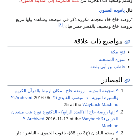
وسلم وصحبه أثناء هجرته من
مكة المكرمة إلى المدينة المنورة
.
قال
ياقوت الحموي
"روضة خاخ خاء معجمة مكررة ذكر في موضعه وشاهده ولها مربع
[3]
بروضة خاخ ومصيف بالقصر قصر قباء".
مواضيع ذات علاقة
فتح مكة
سورة الممتحنة
حاطب بن أبي بلتعة
المصادر
^
صجيفة المدينة - روضة خاخ.. مكان ارتبط بالقرآن الكريم
والسيرة النبوية - د. تنيضب الفايدي
2016-05-
Archived
25 at the
Wayback Machine
^
إنها روضة خاخ !! (العدد الرابع) - الدكتورة نورة بنت مشعان
الحربي
Wayback
2016-11-17 at the
Archived
Machine
^
معجم البلدان (ج3 ص 88)- ياقوت الحموي - الناشر : دار
الفكر - بيروت