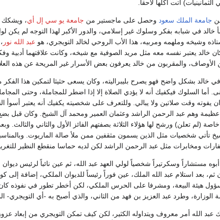
ثمانينيات) آتت أُكلها لاحقاً.
من
جامعة الملك سعود
وحصل على ماجستير من
جامعة يو سي إل أي
، ويشكك 
خالد في شبابه بفكر وسلوك غير إسلامي، والدور الأكبر لهذا التوجه لم يكن لوا
اذه وشيخه وملهمه ومربيه، هذا الأب الروحي لخالد التويجري، هو
عبد الله نور
ان خالد يعتبر نفسه معه مثل مريد الصوفية مع شيخه، وكانت علاقتهما أدبية وف
لأوصاف، والمقربون من خالد يعرفون بعض الأسرار غير المريحة عن هذه العلا
في خالد بشكل واضح فهو يصرح بليبراليته، وكان يسعى حثيثا لتمكين هذا الفكر 
 أما السلوك فيكفيك أنه لا يؤدي الصلاة إلا إذا اضطر للمجاملة، وحتى المجاملة
وان يفوته وقت صلاتين ولا يبالي. وللتعرف على شخصيته يكفيك أنه يعتبر أسوأ 
ة عظيمة وهم عبد الرحمن الراشد وعثمان العمير ومحمد آل الشيخ. وكان قبل بضع
خاصة (لم تعلن) ورشح لها هؤلاء الثلاثة بصفتهم الفائز الأول والثاني والثالث. وبع
يخ تأتي شخصيات مثل الذين يسمون مثقفين ممن ملأ صالة الماريوت. وبالمناسبة
ارات ومخابرات مثل عبد الرحمن الراشد لكن لديه حماسا منقطع النظير للتغري
 أبوه مستشاراً وسكرتيراً شخصياً لولي العهد عبد الله، ثم عين نائباً لرئيس ديوان 
ثم، بعد استلام عبد الله الملك، عين فوراً رئيساً للديوان الملكي، إضافة إلى كون
ؤول هيئة البيعة، ومشرفا على الحرس الملكي، لكن أخطر تطور في نفوذه كان 
 الوزارة، وطرد عبد العزيز بن فهد من الثاني، والذي أصبح به -أي التويجري- الم
ك عبد الله أمر معروف ويتداوله الكثير، لكن كيف تمكن التويجري من إبعاد عزوز