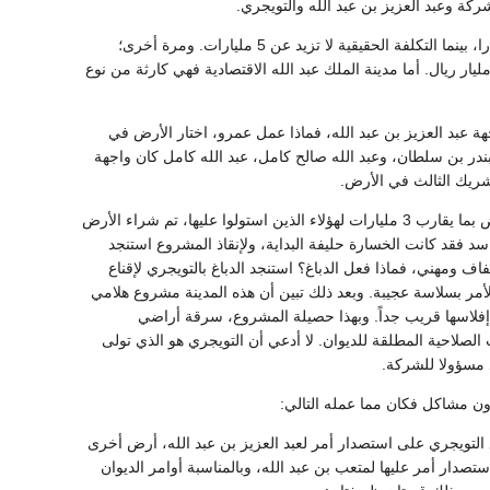
أما جامعة عبد الله فهي من أسرع المشاريع في السرقة حيث أنشئت في وقت قياسي بتكلفة 30 مليارا، بينما التكلفة الحقيقية لا تزيد عن 5 مليارات. ومرة أخرى؛
سم أبناء عبد الله الكعكة مع التويجري وآخرين من المستفيدين من هذه الكعكة التي لا تقل عن 25 مليار ريال. أما مدينة الملك عبد الله الاقتصادية فهي كارثة من نوع
اجهة عبد العزيز بن عبد الله، فماذا عمل عمرو، اختار الأرض في
وبندر بن سلطان، وعبد الله صالح كامل، عبد الله كامل كان واجهة
لشريك الثالث في الأرض.
أعلن اختيار الأرض بعد أن أمن الكبار ملكيتهم لها، فقفز السعر من 3 ريالات إلى 25 ريالا، وثمنت الأرض بما يقارب 3 مليارات لهؤلاء الذين استولوا عليها، تم شراء الأرض
أُسست برأسمال 8.5 مليار ريال، ولأنه مشروع فاسد فقد كانت الخسارة حليفة البداية، ولإنقاذ المشروع استنجد
ندوق يتخذ فيه القرار بشكل شفاف ومهني، فماذا فعل الدباغ؟ استنجد الدباغ بالتويجري لإقناع
ض المشروع تحت غطاء صندوق الاستثمارات العامة بـ 5 مليارات، وتم الأمر بسلاسة عجيبة. وبعد ذلك تبين أن هذه المدينة مشروع هلامي
لاسها قريب جداً. وبهذا حصيلة المشروع، سرقة أراضي
ريال قرض من الدولة كلها بسبب الصلاحية المطلقة للديوان. لا أدعي أن التويجري هو الذي تولى
د مسؤولا للشركة.
ون مشاكل فكان مما عمله التالي:
 التويجري على استصدار أمر لعبد العزيز بن عبد الله، أرض أخرى
يصل بالتنسيق مع التويجري لاستصدار أمر عليها لمتعب بن عبد الله، وبالمناسبة أوامر الديوان