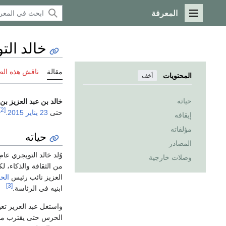
المعرفة
القائمة الرئيسية
خالد الت
مقالة
ناقش هذه ال
المحتويات
أخف
حياته
خالد بن عبد العزيز ب
[2]
حتى
23 يناير
2015
.
إيقافه
مؤلفاته
حياته
المصادر
وُلد خالد التويجري عا
وصلات خارجية
من الثقافة والذكاء، ل
العزيز نائب رئيس
الح
[3]
ابنيه في الرئاسة.
واستغل عبد العزيز تعي
الحرس حتى يقترب منه ن