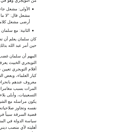
من التويجري وهو في ا
الأولى: مشعل جاء 
مشعل قال: "لا ما أ
أرضى مشعل كلامياً بعبارات 
الثانية: مع سلمان
حين أمر عبد الله بذلك جاءه سلمان بدليل عن 40 خطا هاتفيا دوليا مجانيا في
المهم أن سلمان غضب 
التويجري الخبيث يعرف 
أفلام التويجري تعيين
كبار العلماء، وبعض ال
معروف عندهم بانحرافات
المرات بسبب مغامراته
التسعينيات، وأبلى بلاء
يكون مراسله مع الشيخ
نفسه وتجاوز صلاحياته
قضية السرقة سبباً في
سياسة الدولة في المن
أهليته لأي منصب ديني 