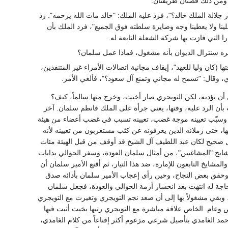
 ومن ذلك قصتان ظريفتان:
لالة الملك خالد؟"، فرد عليه الملك: "خالد مات الله يرحمه". رد
لينا ولا يعطينا وجه وصايرة سلطته فوق الجميع"، فرد الملك بأن
بره سنترال الديوان بأنه مشغول، فماذا عمل سلمان؟
 حركة قام بها سلمان سنة 1997، حين قرر عبد الله، وقتها (كان وليا للعهد"، إيقاف مجانية اتصالات الأمراء غير المتنفذين،
يؤدبه، لكن التويجري صار أخبث، وخرج منها سالماً، كيف؟
بأن الرد عليه، وقتها، يعني جرأة على الملك فانطم سلمان. آخر
ري، وسبّب تعيينه موجة غضب، تعيينه تسبب في غضب أعضاء من هيئة
ها، حتى زملائه الذين يعرفونه عن كثب مستغربون من تعيينه لأنه
بشكل صحيح لكان عبد اللطيف آل الشيخ قد أوقف من قبل الهيئة مئات
ايخ "المشاغبين"، من أمثال سلمان العودة، وسفر الحوالي بدايات
لمشايخ التابعون للإمارة، ضد هذا التيار، ثم أقنع الأمير سلمان أن
، وحقق بعض النجاح، وحين رأى إعجاب الأمير سلمان بأدائه صدق
اجة له انتهت بعد انحسار أزمة الحوالي والعودة، فجعل سلمان
وبقي مشغولاً بها إلى أن صعد نجم التويجري وتغيرت مع التويجري
 وعام. الخاص علاقة مباشرة مع التويجري رتبها بخبث أثبت فيها
أحمد الغامدي بتأصيل شرعي مزعوم أكثر إقناعاً من كلام الغامدي،