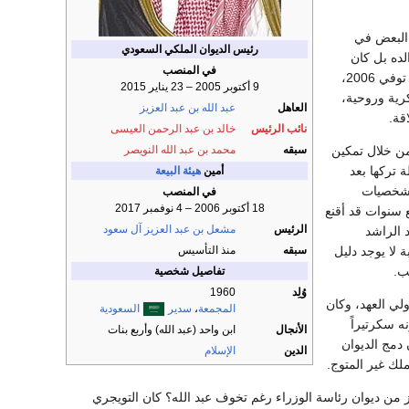
البعض في
رئيس الديوان الملكي السعودي
لده بل كان
في المنصب
، توفي 2006،
9 أكتوبر 2005 – 23 يناير 2015
كرية وروحية،
العاهل
عبد الله بن عبد العزيز
قة.
نائب الرئيس
خالد بن عبد الرحمن العيسى
سبقه
محمد بن عبد الله النويصر
من خلال تمكين
 تركها بعد
أمين
هيئة البيعة
الشخصيات
في المنصب
18 أكتوبر 2006 – 4 نوفمبر 2017
 سنوات قد أقنع
الرئيس
مشعل بن عبد العزيز آل سعود
د الراشد
سبقه
منذ التأسيس
 لا يوجد دليل
ب.
تفاصيل شخصية
وُلِد
1960
ولي العهد، وكان
المجمعة
،
سدير
السعودية
ه سكرتيراً
الأنجال
ابن واحد (عبد الله) وأربع بنات
دمج الديوان
الدين
الإسلام
لك غير المتوج.
 من ديوان رئاسة الوزراء رغم تخوف عبد الله؟ كان التويجري