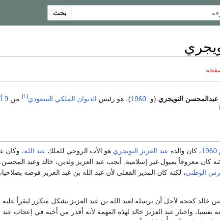
بحث
ويجري
صفحة
[1]
ن عبدالمحسن التويجري
(و.
1960
)، هو رئيس
الديوان الملكي السعودي
من
9 أكتوبر
م
1960
، كان والده
عبد العزيز التويجري
هو الأب الروحي للملك
عبد الله
، وكان ع
كنه كان معروفاً بميول غير إسلامية. أنجب عبد العزيز ولدين، خالد وعبد المحسن.
رس الوطني
، لكنه كان المدير الفعلي لأن عبد الله بن عبد العزيز فوضه بصلاحيا
ين خالد كحجة لأجل أن يرسله لعبد الله بن عبد العزيز بشكل متكرر ليقرأ عليه
فسيا، واختار عبد العزيز خالد لهذه المهمة لأنه أقدر من أخيه في إعجاب عبد ال