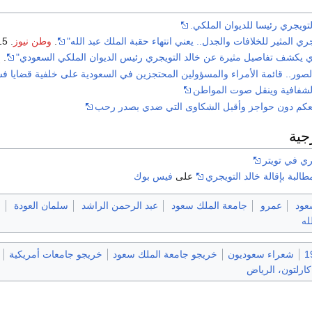
لتويجري رئيسا للديوان الملكي.
جري المثير للخلافات والجدل.. يعني انتهاء حقبة الملك عبد الله"
.
وطن نيوز
. 2015-01-23
 يكشف تفاصيل مثيرة عن خالد التويجري رئيس الديوان الملكي السعودي"
.
إ
الصور.. قائمة الأمراء والمسؤولين المحتجزين في السعودية على خلفية قضايا فس
لشفافية وينقل صوت المواطن
كم دون حواجز وأقبل الشكاوى التي ضدي بصدر رحب
جية
ري في تويتر
طالبة بإقالة خالد التويجري
على
فيس بوك
عود
عمرو
جامعة الملك سعود
عبد الرحمن الراشد
سلمان العودة
ع
له
شعراء سعوديون
خريجو جامعة الملك سعود
خريجو جامعات أمريكية
كارلتون، الرياض