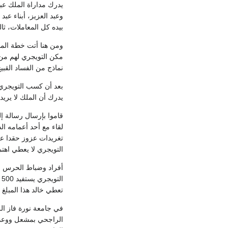
يدرك مداراة الملك عبد
وعبد العزيز، أبناء عبد
بيده كل المعاملات، ثال
ومن هنا أتت خطة المد
مكن التويجري لهم من 
نماذج من الفساد القبي
بعد أن كسب التويجري ا
يدرك أن الملك لا يريد
قاموا بإرسال رسالة إل
لقاء مع أحد أعمامه ا
تغريدات عزوز حقدا عل
التويجري لا يعطي اهتمام
أفراد وضباط الحرس ال
تعطي خالد هذا المبلغ