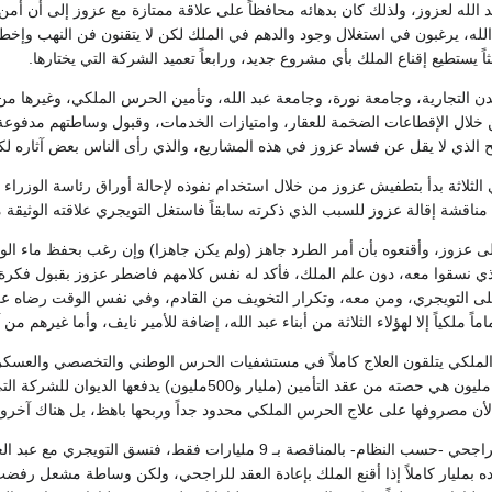
 الله لعزوز، ولذلك كان بدهائه محافظاً على علاقة ممتازة مع عزوز إلى أن أمن
 الله، يرغبون في استغلال وجود والدهم في الملك لكن لا يتقنون فن النهب وإخطبوط
ثاً يستطيع إقناع الملك بأي مشروع جديد، ورابعاً تعميد الشركة التي يختارها.
ن التجارية، وجامعة نورة، وجامعة عبد الله، وتأمين الحرس الملكي، وغيرها م
خلال الإقطاعات الضخمة للعقار، وامتيازات الخدمات، وقبول وساطتهم مدفوعة 
ح الذي لا يقل عن فساد عزوز في هذه المشاريع، والذي رأى الناس بعض آثاره لك
لثلاثة بدأ بتطفيش عزوز من خلال استخدام نفوذه لإحالة أوراق رئاسة الوزراء إ
 مناقشة إقالة عزوز للسبب الذي ذكرته سابقاً فاستغل التويجري علاقته الوثيقة م
ى عزوز، وأقنعوه بأن أمر الطرد جاهز (ولم يكن جاهزا) وإن رغب بحفظ ماء الوجه
لذي نسقوا معه، دون علم الملك، فأكد له نفس كلامهم فاضطر عزوز بقبول فكرة أ
ى التويجري، ومن معه، وتكرار التخويف من القادم، وفي نفس الوقت رضاه عن 
اً ملكياً إلا لهؤلاء الثلاثة من أبناء عبد الله، إضافة للأمير نايف، وأما غيرهم م
ملكي يتلقون العلاج كاملاً في مستشفيات الحرس الوطني والتخصصي والعسكري ح
التويجري يستفيد 500 مليون هي حصته من عقد التأمين (ملي
 لأن مصروفها على علاج الحرس الملكي محدود جداً وربحها باهظ، بل هناك آخرون
في جامعة نورة فاز الراجحي -حسب النظام- بالمناقصة بـ 9 مليارات