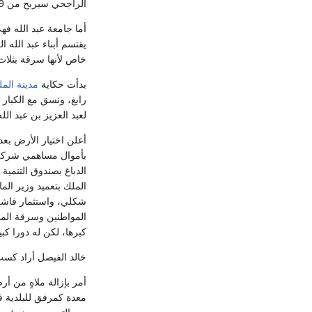
الراجحي سيربح من 9 مليارات، فقطعاً سيكون الربح من 20 مليارا لا يقل عن 12 مليارا موزعا بين الشركة وعبد العزيز بن عبد الله والتويجري.
خاص لأنها سرقة بثلاث اتجاهات 1- المال العام. 2- أراضي المواطن
بدأت حكاية
مدينة المل
رابغ، ونسق مع الكبار 
لعبد العزيز بن عبد ال
شكلي، واستثمار فاشل
كبرها، لكن له دورا كب
خالد الفيصل أراد كسب
أمر بإزالة ملاهٍ من أ