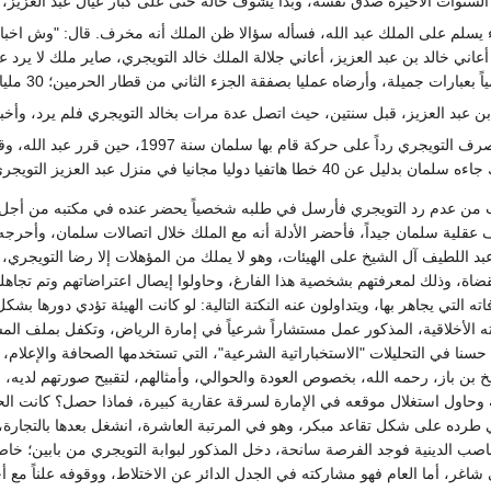
لسنوات الأخيرة صدق نفسه، وبدأ يشوف حاله حتى على كبار عيال عبد العزيز،
يسلم على الملك عبد الله، فسأله سؤالا ظن الملك أنه مخرف. قال: "وش اخبار ج
عاني خالد بن عبد العزيز، أعاني جلالة الملك خالد التويجري، صاير ملك لا يرد ع
جميلة، وأرضاه عمليا بصفقة الجزء الثاني من قطار الحرمين؛ 30 مليارا التي فازت بها شركة الشعلة التابعة له.
 بن عبد العزيز، قبل سنتين، حيث اتصل عدة مرات بخالد التويجري فلم يرد، وأخ
كان سلمان يعلم أن تصرف التويجري رداً على
 منزل عبد العزيز التويجري، وقال: "تسمح له مجاني وتمنع آل سعود؟"، فألغي الأمر.
من عدم رد التويجري فأرسل في طلبه شخصياً يحضر عنده في مكتبه من أجل أن 
عقلية سلمان جيداً، فأحضر الأدلة أنه مع الملك خلال اتصالات سلمان، وأحرجه 
 عبد اللطيف آل الشيخ على الهيئات، وهو لا يملك من المؤهلات إلا رضا التويج
قضاة، وذلك لمعرفتهم بشخصية هذا الفارغ، وحاولوا إيصال اعتراضاتهم وتم تجاهل
ه التي يجاهر بها، ويتداولون عنه النكتة التالية: لو كانت الهيئة تؤدي دورها 
 الأخلاقية، المذكور عمل مستشاراً شرعياً في إمارة الرياض، وتكفل بملف المش
 حسنا في التحليلات "الاستخباراتية الشرعية"، التي تستخدمها الصحافة والإعلام، وا
 بن باز، رحمه الله، بخصوص العودة والحوالي، وأمثالهم، لتقبيح صورتهم لديه
 وحاول استغلال موقعه في الإمارة لسرقة عقارية كبيرة، فماذا حصل؟ كانت الح
 طرده على شكل تقاعد مبكر، وهو في المرتبة العاشرة، انشغل بعدها بالتجارة، 
اصب الدينية فوجد الفرصة سانحة، دخل المذكور لبوابة التويجري من بابين؛ خاص
شاغر، أما العام فهو مشاركته في الجدل الدائر عن الاختلاط، ووقوفه علناً مع 