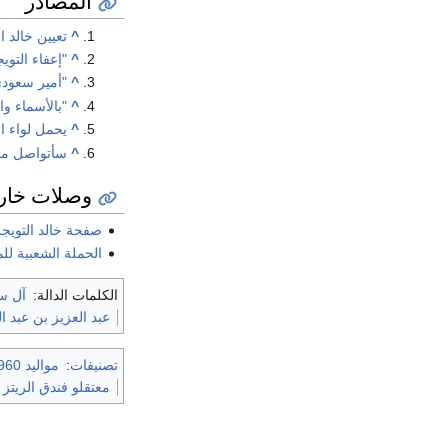
المصادر
^
تعيين خالد ا
^
"إعفاء التوي
^
"أمير سعودي
^
"بالأسماء و
^
يحمل لواء ا
^
سأتواصل مع
وصلات خار
صفحة خالد التويج
الحملة الشعبية للم
الكلمات الدالة:
آل س
عبد العزيز بن عبد ال
تصنيفات
:
مواليد 1960
معتقلو فندق الريتز 