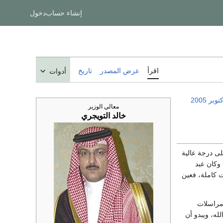
إنشاء حساب
دخول
اقرأ
عرض المصدر
تاريخ
أدوات
2005
معالي الوزير
خالد التويجري
لى درجة عالية
 وكان عبد
ت كاملة، فعين
 مراسلات
له، ويبدو أن