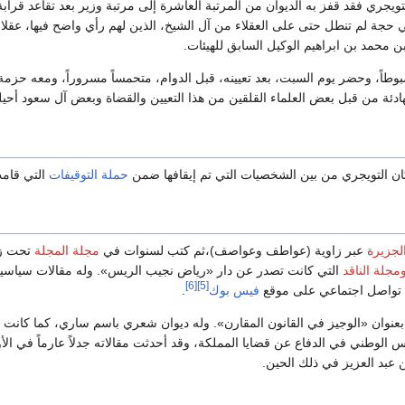
لتويجري فقد قفز به الديوان من المرتبة العاشرة إلى مرتبة وزير بعد تقاعد قرا
ة لم تنطل حتى على العقلاء من آل الشيخ، الذين لهم رأي واضح فيها، عقلاء آل ا
 محمد بن ابراهيم الوكيل السابق للهيئات.
وطاً، وحضر يوم السبت، بعد تعيينه، قبل الدوام، متحمساً مسروراً، ومعه حزمة 
لهادئة من قبل بعض العلماء القلقين من هذا التعيين والقضاة وبعض آل سعود أح
حملة التوقيفات
التي قامت
لجزيرة
عبر زاوية (عواطف وعواصف)،ثم كتب لسنوات في
مجلة المجلة
تحت زا
مجلة الناقد
التي كانت تصدر عن دار «رياض نجيب الريس». وله مقالات سياسي
[6]
[5]
 تواصل اجتماعي على موقع
فيس بوك
.
 بعنوان «الوجيز في القانون المقارن». وله ديوان شعري باسم ساري، كما كانت 
الوطني في الدفاع عن قضايا المملكة، وقد أحدثت مقالاته جدلاً عارماً في الأو
بن عبد العزيز في ذلك الحين.