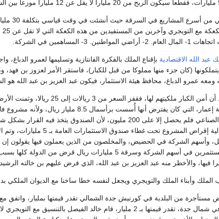
يقت
ين. 3- المساهمين في الشركة.
ك عبد الله الاقتصادية
بإقناع الملك بالفكرة الفانتازية وتسليمها لعمرو الدباغ، و
يتملكونها (كان جزء منها مملوكا من قبل للكبار)، فاستقر الأمر لعزوز بن فهد، 
له ومعه عمرو الدباغ، محافظ هيئة الاستثمار، فيكون عبد العزيز بن عبد الله هو ا
بأموال مساهمي شركة إعمار، التي كان يفترض أنها 
الدباغ بصندوق التنمية الصناعي فلم يحصل إلا على 200 مليون، لأن الص
الملك بتعميد وزير المالية إقرا
، وأسهم الشركة في الحضيض، والمخلصون من الذين يعملون فيها يقولون إن إف
المواطنين وسرقة المستثمرين في أسهم الشركة وسرقة 5 مليارات 
يرا فيها، والأخطر منه عبد العزيز بن عبد الله، الذي فرض عليهم بن خالته الرشي
 الملك وأبناء الملك والتويجري ويجعل لنفسه خطا ساخنا مع الديوان الملكي بد
رض مستأجرة من البلدية في كورنيش جدة الشمالي تقدر قيمتها بمليار، واتفق مع
معدة كمرفق للبلدية في شمال جدة، تقدر قيمتها بـ 2 مليار، قام خالد الف