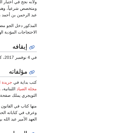
ولأنه نجح في اختبار ا
ومتخصص شرعياً، وهي حج
عبد الرحمن بن أحمد بن
المذكور دخل الجو مضب
الاحتجاجات المؤدبة ا
إيقافه
في 4 نوفمبر 2017، كان التويجري من بين الشخصيات التي تم إيقافها ضمن
مؤلفاته
كتب بداية في
جريدة ا
مجلة الصياد
اللبنانية،
و
التويجري يملك صفحة
منها كتاب في القانون
وعرف في كتاباته الحس 
العهد الأمير عبد الله 