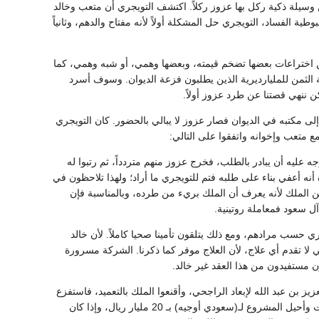
 وسيلة ذكية ركل بها عزوز ركلاً. اكتشف التويجري أن متعب وخالد
ية الفساد، التويجري حل المشكلة أولاً لأنه مفتاح والدهم، وثانياً
ن اختراعات بعضها تضخم قيمته، وبعضها وهمي، أو شبه وهمي، كما
الثمن للمليارديرية الذين يطلبون فزعة الديوان. وسوف أسرد
ن ننهي قصتنا عن طرد عزوز أولاً.
لى مكتبه في الديوان فصار عزوز لا يبالي بالحضور. كان التويجري
ع متعب وإخوانه واتفقوا على التالي:
 عليه أن يبادر بالطلب، فخرج عزوز منهم متردداً، ثم رتبوا له
نه أعفي بناء على طلبه فتم للتويجري ما أراد؛ ولهذا تلاحظون في
الملك لأنه يعرف أن الملك بريء من طرده، وبالمناسبة فإن
ن آل سعود فمعاملة روتينية.
سب مرادهم، ومع ذلك يتلقون تأمينا صحيا كاملاً. لأن خالد
ار و500مليون) يدفعها الديوان للشركة التي لا تقدم أي علاج، لأن العلاج موفر كما ذكرنا. الشركة مسرورة
 مستفيدون من هذا العقد غير خالد.
 فقط، فنسق التويجري مع عبد العزيز بن عبد الله لإبعاد الراجحي، وأقنعوا الملك بالتعميد، فاستفزع
الراجحي بمشعل ووعده بمليار كاملاً إذا أقنع الملك بإعادة العقد للراجحي، ولكن وساطة مشعل رفضت وأحيل المشروع لـ(سعودي أوجيه) بـ 20 مليار ريال، وإذا كان