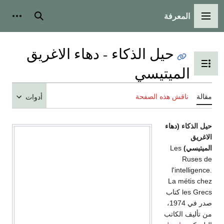
المعرفة
القائمة الرئيسية
بحث
أدوات
حيل الذكاء - دهاء الاغريق
تبديل عرض جدول المحتويات
الميتيسي
مقالة
ناقش هذه الصفحة
أدوات
حيل الذكاء (دهاء
الاغريق
الميتيسي)
Les
Ruses de
l'intelligence.
La métis chez
les Grecs كتاب
صدر في 1974،
من تأليف الكاتب