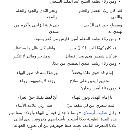
ومن رثاء نظمه الشيخ عبد الملك الشعبي:
لقد كان ربّ الفضل والعلم
وبحر النّدى والجود والحلم
والتّقى
والمجد
ومصباح جود في الدّجى
بلى غاية الرّاجي وأكرم من
يهتدي به
يسدي
ومن رثاء نظمه المعلم أمين فارس من كفر يسيف:
قد كان كهفًا للبرايـا كـلّ مـن
وافاه كان ينال ما يستنظر
قد كان شمس هدى وبدر فضائل
ومفاخر ومآثـر لا تنكـر
ومن رثاء رشيد أفندي الصفدي من عكا:
إمام قد حوى علمًا وفضلاً
ورشدًا منه قد ظهر البهاء
بتحقيق اليقين على صلاح
وزهد لا يشوبهمـا ريـاء
ومن رثاء أمين زيدان:
يا إمام الهدى ونور البهـاء
أيّ لفظ يفيك حقّ العزاء
ليت شعري من لي بلفظ نبيّ
فيه أرثي علامة الأنبياء
وقال
شكيب أرسلان
:
«
ومما لا جدال فيه أن البهاء وأولاده بمقامهم
هذه المدة الطويلة بعكا أصبحوا بأشخاصهم معروفين لدى أهالي
بلادنا المعرفة التامة، بحيث صفا جوهرهم عن أن تعتوره الجهالة،