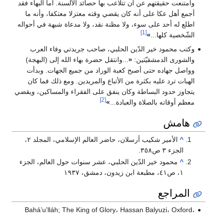
وامتنعت حقيقتهم عن أن تتلاعب بها حصائد الألسنة. أما البهاء فقد
أجمع أهل عكا على أنه كان يقضي وقته معتزلا معتكفا، وأنه ما
اطلع له أحد على سوء، ولا مظنة نقد، ولا مدعاة شبهة في أحواله
[1]
الشّخصية كلها...
»
وكتب محمود خير الدّين الحلبي، صاحب جريدتي وفاء العرب
والشورى الدمشقيّتين:
«
...وانتقل حضرة بهاء الله إلى (البهجة)
وواصل جهاده حتى أصبح كعبة الوراد من جميع الجهات. وبدأت
الهبات ترد عليه بكثرة من الأتباع والمريدين. ومع ذلك فما كان
يتجاوز حدود البساطة وكان ينفق على الفقراء والمساكين، ويقضي
[2]
معظم أوقاته بالصلاة والعبادة...
»
هامش
^
الأمير شكيب أرسلان، حاضر العالم الإسلامي، المجلد ۲،
الجزء ۳ ص٣٥٨.
^
محمود خير الدّين الحلبي، عشر سنوات حول العالم، الجزء
۱، ص٤١، مطبعة ابن زيدون، دمشق، ١٩٣٧
المراجع
Bahá’u’lláh; The King of Glory، Hassan Balyuzi، Oxford،