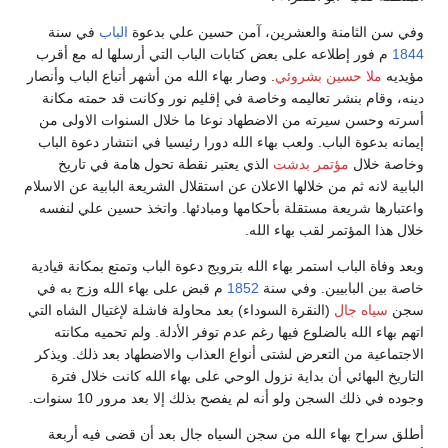
وفي سن الثامنة والعشرين، آمن حسين علي بدعوة
الباب
في سنة
1844
م فور إطلاعه على بعض كتابات الباب التي أرسلها له مع أقرب
مؤيديه
ملا حسين بشروئي
. وصار بهاء الله من أشهر أتباع الباب وأنصار
دينه، وقام بنشر تعاليمه وخاصة في إقليم نور وكانت قد حمته مكانة
أسرته وحسن سيرته من الاضطهاد نوعا ما خلال السنوات الاولى من
إيمانه بدعوة الباب. ولعب بهاء الله دورا رئيسيا في انتشار دعوة الباب
وخاصة خلال
مؤتمر بدشت
الذي يعتبر نقطة تحول هامة في تاريخ
البابية لانه ثم من خلالها الاعلان عن استقلال الشريعة البابية عن الاسلام
واعتبارها شريعة مستقلة بأحكامها ومبادئها. واتخذ حسين علي لنفسه
خلال هذا المؤتمر لقب بهاء الله.
وبعد وفاة الباب استمر بهاء الله بترويج دعوة الباب وتمتع بمكانة قيادية
خاصة بين البابيين. وفي سنة
1852
م قبض على بهاء الله وزج به في
سجن
سياه جال
(النقرة السوداء) بعد محاولة فاشلة لإغتيال الشاه التي
اتهم بهاء الله بالضلوع فيها رغم عدم توفر الأدلة. ولم تحميه مكانته
الاجتماعية من التعرض لشتى أنواع العذاب والاضطهاد بعد ذلك. ويذكر
التاريخ البهائي أن بداية نزول الوحي على بهاء الله كانت خلال فترة
وجوده في ذلك السجن ولو أنه لم يفصح بذلك إلا بعد مرور 10 سنوات.
أطلق سراح بهاء الله من سجن السياه جال بعد أن قضى فيه أربعة