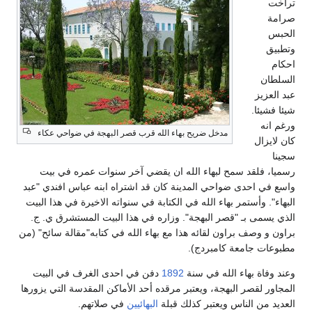
تراخت
صرامة
الحبس
وتطبيق
احكام
السلطان
عبد العزيز
شيئا فشيئا.
ورغم انه
مدخل ضريح بهاء الله قرب قصر البهجة في ضواحي عكاء
كان لايزال
سجينا
رسميا، فلقد سمح لبهاء الله ان يقضي آخر سنوات عمره في بيت
واسع في احدى ضواحي المدينة كان قد اشتراه ابنه عباس افندي "عبد
البهاء". وأستمر بهاء الله في الكتابة في سنواته الاخيرة في هذا البيت
الذي يسمى بـ "قصر البهجة". وزاره في هذا البيت المستشرق ي. ج.
براون و وصف براون لقائه هذا مع بهاء الله في كتابه"مقالة سائح" (من
مطبوعات جامعة كامبردج).
وعند وفاة بهاء الله في سنة
1892
دفن في احدى الغرف في البيت
المجاور لقصر البهجة، ويعتبر مرقده أحد الأماكن المقدسة التي يزورها
العديد من الناس ويعتبر كذلك قبلة
البهائيين
في صلاتهم.