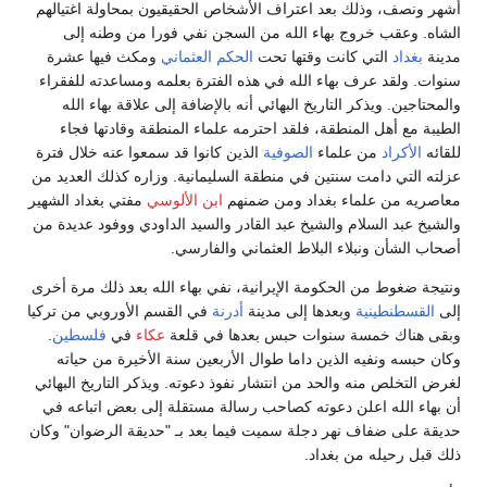
أشهر ونصف، وذلك بعد اعتراف الأشخاص الحقيقيون بمحاولة اغتيالهم
الشاه. وعقب خروج بهاء الله من السجن نفي فورا من وطنه إلى
مدينة
بغداد
التي كانت وقتها تحت
الحكم العثماني
ومكث فيها عشرة
سنوات. ولقد عرف بهاء الله في هذه الفترة بعلمه ومساعدته للفقراء
والمحتاجين. ويذكر التاريخ البهائي أنه بالإضافة إلى علاقة بهاء الله
الطيبة مع أهل المنطقة، فلقد احترمه علماء المنطقة وقادتها فجاء
للقائه
الأكراد
من علماء
الصوفية
الذين كانوا قد سمعوا عنه خلال فترة
عزلته التي دامت سنتين في منطقة السليمانية. وزاره كذلك العديد من
معاصريه من علماء بغداد ومن ضمنهم
ابن الألوسي
مفتي بغداد الشهير
والشيخ عبد السلام والشيخ عبد القادر والسيد الداودي ووفود عديدة من
أصحاب الشأن ونبلاء البلاط العثماني والفارسي.
ونتيجة ضغوط من الحكومة الإيرانية، نفي بهاء الله بعد ذلك مرة أخرى
إلى
القسطنطينية
وبعدها إلى مدينة
أدرنة
في القسم الأوروبي من تركيا
وبقى هناك خمسة سنوات حبس بعدها في قلعة
عكاء
في
فلسطين
.
وكان حبسه ونفيه الذين داما طوال الأربعين سنة الأخيرة من حياته
لغرض التخلص منه والحد من انتشار نفوذ دعوته. ويذكر التاريخ البهائي
أن بهاء الله اعلن دعوته كصاحب رسالة مستقلة إلى بعض اتباعه في
حديقة على ضفاف نهر دجلة سميت فيما بعد بـ "حديقة الرضوان" وكان
ذلك قبل رحيله من بغداد.