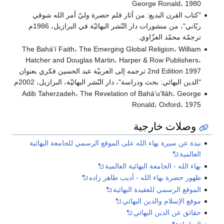
George Ronald، 1980
"كتاب القرن البديع: من آثار قلم حضرة وليّ أمر الله شوقي
ربّاني"، من منشورات دار النّشر البهائيّة في البرازيل، 1986م
ترجمّة محمّد العزّاوي.
The Bahá’í Faith، The Emerging Global Religion، William
Hatcher and Douglas Martin، Harper & Row Publishers،
2nd Edition 1997 ترجمه إلى العربيّة عبد الحسين فكري بعنوان
"الدين البهائي: بحث ودراسة"، دار النّشر البهائيّة، البرازيل، 2002م
Adib Taherzadeh، The Revelation of Bahá’u’lláh، George
Ronald، Oxford، 1975
وصلات خارجية
نبذة عن سيرة بهاء الله على الموقع الرسمي للجامعة البهائية
العالمية
بهاء الله - الجامعة البهائية العالمية
ظهور حضرة بهاء الله - أديب طاهر زاده
الموقع الرسمي للعقيدة البهائية
موقع الإسلام والدين البهائي
حقائق عن الدين البهائي