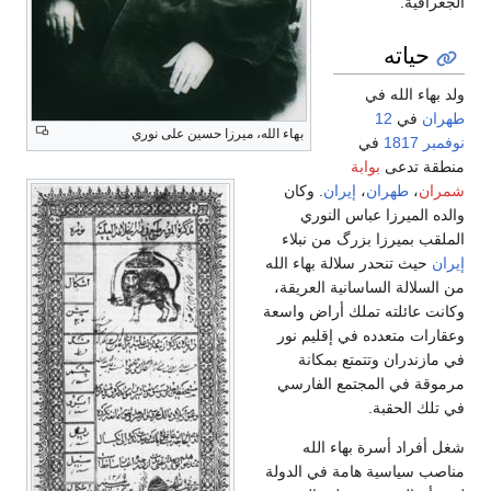
الجغرافية.
حياته
ولد بهاء الله في
طهران
في
12
بهاء الله، ميرزا حسين على نوري
نوفمبر
1817
في
منطقة تدعى
بوابة
شمران
،
طهران
،
إيران
. وكان
والده الميرزا عباس النوري
الملقب بميرزا بزرگ من نبلاء
إيران
حيث تنحدر سلالة بهاء الله
من السلالة الساسانية العريقة،
وكانت عائلته تملك أراض واسعة
وعقارات متعدده في إقليم نور
في مازندران وتتمتع بمكانة
مرموقة في المجتمع الفارسي
في تلك الحقبة.
شغل أفراد أسرة بهاء الله
مناصب سياسية هامة في الدولة