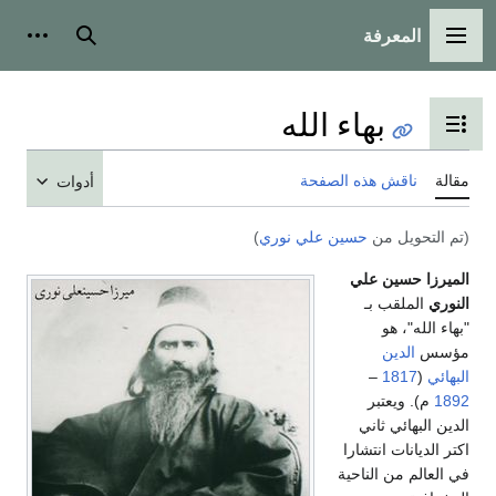
المعرفة
القائمة الرئيسية
بحث
أدوات
بهاء الله
تبديل عرض جدول المحتويات
مقالة
ناقش هذه الصفحة
أدوات
(تم التحويل من
حسين علي نوري
)
الميرزا حسين علي
النوري
الملقب بـ
"بهاء الله"، هو
مؤسس
الدين
البهائي
(
1817
–
1892
م). ويعتبر
الدين البهائي ثاني
اكتر الديانات انتشارا
في العالم من الناحية