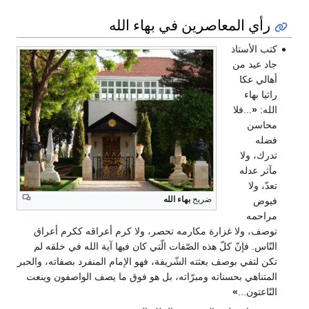
رأي المعاصرين في بهاء الله
كتب الأستاذ
جاد عيد من
أهالي عكا
راثيا بهاء
الله:
«
...فلا
محاسن
فضله
تدرك، ولا
مآثر عدله
تعدّ، ولا
ضريح
بهاء الله
فيوض
مراحمه
توصف، ولا غزارة مكارمه تحصر، ولا كرم أعراقه ككرم أعراق
النّاس. فإنّ كلّ هذه الصّفات الّتي كان فيها آية الله في خلقه لم
تكن لتفي بوصف بعثته الشّريفة، فهو الإمام المنفرد بصفاته، والحبر
المتناهي بحسناته ومبرّاته، بل هو فوق ما يصف الواصفون وينعت
النّاعتون...
»