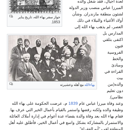
لعدة أجيال، فقد شغل والده
الميرزا عباس منصب وزير الدولة
لشئون منطقة مازندران. وشأن
جواز سفر بهاء الله، تاريخ يناير
أولاد الأغنياء والنبلاء في ذلك
1853.
العصر، لم يذهب بهاء الله إلى
المدارس بل
اكتفى بتلقي
فنون
الفروسية
والخط
ومبادئ
القراءة في
بيت
والده(من
بهاءالله
مع أهله وعشيرته
دون تعليم
نظامي).
وعند وفاة ميرزا عباس عام
1839
م، عرضت الحكومة على بهاء الله
وظيفة والده ولكنه رفضها واستمر بالقيام بأعمال الخير التي عرف بها.
فقام بهاء الله بعد وفاة والدة بقضاء عدة أعوام في إدارة أملاك العائلة
والاستمرار بالمشاركة بشكل واسع في أعمال الخير، فأطلق عليه أهل
المنطقة لقب "أبو الفقراء".