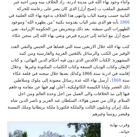
وأثناء وجود بهاء الله في مدينة ادرنة، زاد الخلاف بينه وبين اخيه غير
الشقيق الملقب بــ (صبح أزل) الذي كان يصر على زعامته للحركة
البابية حسب وصية الباب وانتهى هذا الخلاف بدعوة بهاء الله العلنية في
1866
بأنه هو الذي بشر الباب بقدومه بكنية "من يظهره الله" وموعود
الظهورات التي سبقته. بعد ذلك وبتحريض من الحكومة الإيرانية، نفي
صبح أزل مع اتباعه إلى جزيرة قبرص ونفي بهاء الله إلى سجن عكاء.
كتب بهاء الله خلال الاربعين سنة التي قضاها في الحبس والنفي العدد
الوفير من الكتب والرسائل باللغتين العربية والفارسية ومن كتبه
المشهورة: الكتاب الأقدس الذي دون فيه أحكام الدين البهائي، و كتاب
الإيقان وكتاب الوديان السبعة وكتاب الكلمات المكنونة وغيرها . وخلال
إقامته في ادرنة سنة 1866 وكذلك بعدها خلال سجنه في قلعة عكاء
سنة
1868
، أرسل بهاء الله عدة رسائل معنونة إلى ملوك وسلاطين
ذلك العصر ولبابا الكنيسة الكاثوليكية، أعلن لهم فيها عن مقامه ودعاهم
فيها إلى نبذ الخلافات والى العمل من اجل وحدة العالم ومن اجل
السلام. وكان من ضمن هؤلاء، السلطان عبد العزيز و ناصر الدين شاه
ملك إيران ونابليون الثالث والملكة فكتوريا ملكة بريطانيا وملك النمسة
وقيصر روسيا وغيرهم .
وقرب نهاية
حياته،