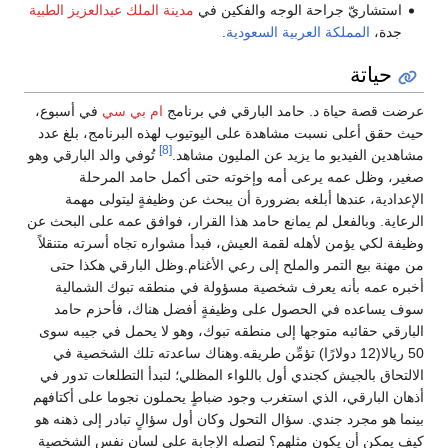
استشاريّ جراحة الوجه والفكين في
مدينة الملك عبدالعزيز الطبية
جدة،
المملكة العربية السعودية
.
حياتة
عرضت قصة حياة د. حامد البارقي في برنامج
ام بي سي
في أسبوع،
حيث حقق أعلى نسبت مشاهدة على اليوتيوب لهذه البرنامج، بلغ عدد
[8]
مشاهدين الفيديو ما يزيد عن المليون مشاهد.
تُوفي والد البارقي وهو
صغير، وظل عمه يرعى أمه وإخوته حتى أكمل حامد المرحلة
الإعدادية، عندها أبلغه بضرورة أن يبحث عن وظيفةٍ ليتولى مهمة
الرعاية. وبالفعل لم يمانع حامد هذا القرار، فوافق عمه على البحث عن
وظيفة لكي يؤمن لأهله لقمة العيش، فبدأ مشواره تجاه أسرته متنقلاً
من مهنة بيع التمر والملح إلى رعي الأغنام.وظل البارقي هكذا حتى
أخبره عمه بأنه يعرف شخصية مسؤولة في منطقه تبوك الشمالية
سوف يساعده في الحصول على وظيفةٍ أفضل هناك، فأحزم حامد
البارقي حقائبه متوجها إلى منطقه تبوك، وهو لا يحمل في جيبه سوى
50 ريالا(12 دولارًا) تؤمِّن طريقه.وهناك ساعدته تلك الشخصية في
الالتحاق بالجيش كجندي أول باللواء المظلي؛ لتبدأ التطلعات تدور في
أذهان البارقي، الذي استغرب وجود ضباطٍ يحملون نجوما على أكتافهم
بينما هو مجرد جندي. سؤال التحول وكان أول سؤالٍ تبادر إلى ذهنه هو
كيف يمكن أن يكون مثلهم؟ لتصله الإجابة على لسان نفس الشخصية