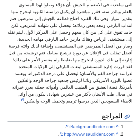
التي ساعدته في الانضمام للجيش بأن هؤلاء وصلوا لهذا المستوى
بالعلم وبالدراسة، فقرر مباشرة أن يكمل دراسته الثانوية ليتخرج منها
بتقدير امتياز. وفي تلك الفترة احتاج قطاعه بالجيش إلى ممرضين فتم
انتداب البارقي ومعه بعض زملائه؛ ليحصل على شهادة التمريض، لكن
حامد تفوق على كل من كان معهم وحصل على المركز الأول، ليتم نقله
إلى مستشفى الرياض.وهناك مارس حامد البارقي مهامه الجديدة،
وصار من أفضل الممرضين في المستشفى، وإضافة لذلك واتته فرصة
أفضل تمثلت في الإعلان عن دورة ترشيح ضباط، فتم ترشيحه من قبل
إدارته إلى تلك الدورة ليتخرج منها ضابطا.ولم يقتصر الأمر على ذلك؛
فقد قررت إدارة المستشفى ابتعاث البارقي إلى الولايات المتحدة
لدراسة جراحه الفم والأسنان؛ ليحصل على درجة الدكتوراه، ويعتمد
عضوا بالبورد الأمريكي ونائبا لرئيس جمعية جراحة الوجه والفكين
بأمريكا. قصة العشق بين الطبيب العالمي وأدواته جعلته يعزز خبراته
في مجال طب الأسنان بأكثر من عشرين شهادة، ليكون من أوائل
[9]
الأطباء السعوديين الذين درسوا ترميم وتجميل الوجه والفكين.
المراجع
،
Backgroundfinder.com
^
،
http://www.saudident.com
^