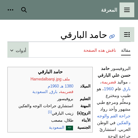
المعرفة
القائمة الرئيسية
بحث
أدوات
حامد البارقي
تبديل عرض جدول المحتويات
مقالة
ناقش هذه الصفحة
أدوات
البروفيسور
حامد
حامد البارقي
حسن علي البارقي
ملف:Hamedalbarqi.jpg
، مواليد
قضريمة
،
الميلاد
1380 هـ
1960م
بارق
عام
1960
، هو
قضريمة
،
بارق
,
السعودية
طبيب ومخترع
التعليم
بروفيسور
ومعلِّم ومرجع طبي
المهنة
استشاري جراحات الوجه والفكين
مشهور وأحد رواد
[1]
الزوج(ة)
زينب البارقي
جراحة الفم والوجه
الأبناء
طلال، مصعب
والفكين
في الوطن
الجنسية
السعودية
العربي. استشاريّ
جراحة الوجة