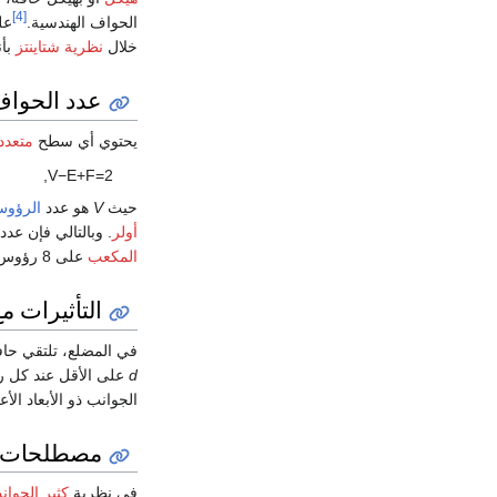
[4]
الحواف الهندسية.
عل
خلال
نظرية شتاينتز
بأن
عدد الحوا
يحتوي أي سطح
متعدد
,
V
−
E
+
F
=
2
حيث
V
هو عدد
الرؤو
أولر
. وبالتالي فإن عدد الأضلاع أقل بمقدار 2 من م
المكعب
على 8 رؤوس و 6 أوجه، وبالتالي 12 حافة.
التأثيرات م
في المضلع، تلتقي حا
d
على الأقل عند كل رأس
الجوانب ذو الأبعاد الأع
مصطلحات ب
في نظرية
كثير الجوا