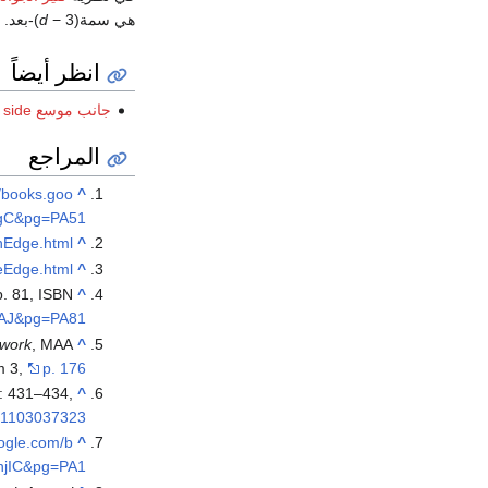
هي سمة(
− 3)-بعد. وبالتالي، فإن حواف المضلع هي سطوحه، وحواف ثلاثي الأبعاد
d
انظر أيضاً
جانب موسع Extended side
المراجع
//books.goo
^
cgC&pg=PA51
nEdge.html
^
eEdge.html
^
p. 81, ISBN
^
BAJ&pg=PA81
 work
, MAA
^
m 3,
p. 176
: 431–434,
^
jm/1103037323
oogle.com/b
^
njIC&pg=PA1