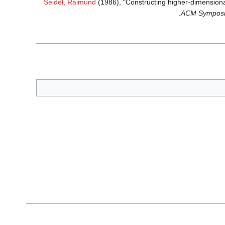
Seidel, Raimund
(1986), "Constructing higher-dimensional
.
ACM Symposiu