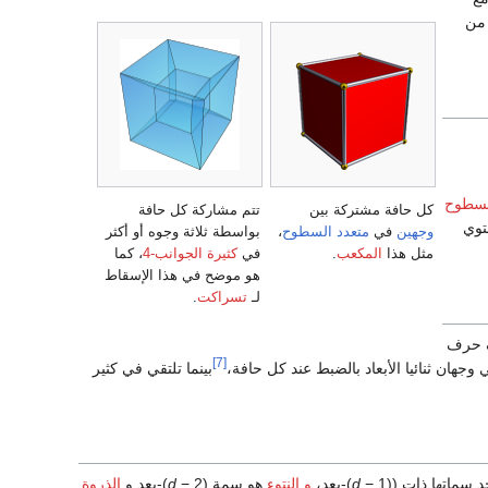
 من
لسطوح
كل حافة مشتركة بين
تتم مشاركة كل حافة
وجهين
في
متعدد السطوح
،
بواسطة ثلاثة وجوه أو أكثر
مثل هذا
المكعب
.
في
كثيرة الجوانب-4
، كما
هو موضح في هذا الإسقاط
لـ
تسراكت
.
ف حرف
[7]
جهان ثنائيا الأبعاد بالضبط عند كل حافة،
بينما تلتقي في كثير
 سماتها ذات ((
− 1)-بعد،
d
و النتوء
هو سمة (
− 2)-بعد و
d
الذروة