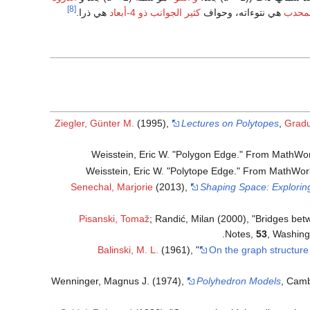
[8]
لمحدب
هي نتوءاته، وحواف
كثير الجوانب ذو 4-أبعاد
هي ذرا.
Ziegler, Günter M.
(1995),
Lectures on Polytopes
,
Gradu
Weisstein, Eric W. "Polygon Edge." From MathW
Weisstein, Eric W. "Polytope Edge." From MathWo
Senechal, Marjorie
(2013),
Shaping Space: Exploring
Pisanski, Tomaž
; Randić, Milan (2000), "Bridges bet
.
Notes,
53
, Washing
Balinski, M. L.
(1961), "
On the graph structure
Wenninger, Magnus J. (1974),
Polyhedron Models
, Camb