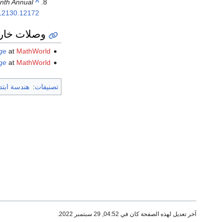
enth Annual
^
12130.12172
وصلات خار
ge
at
MathWorld
ge
at
MathWorld
تصنيفات
:
هندسة ابتدا
آخر تعديل لهذه الصفحة كان في 04:52, 29 سبتمبر 2022.