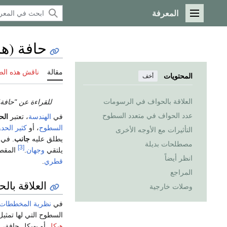
المعرفة
القائمة الرئيسية
حافة (ه
مقالة
ناقش هذه ال
المحتويات
أخف
العلاقة بالحواف في الرسومات
للقراءة عن "حافة
عدد الحواف في متعدد السطوح
في
الهندسة
، تعتبر
الح
السطوح
، أو
كثير الحدو
التأثيرات مع الأوجه الأخرى
يطلق عليه
جانب
. في 
مصطلحات بديلة
[3]
يلتقي
وجهان
.
المقطع
انظر أيضاً
قطري
.
المراجع
العلاقة با
وصلات خارجية
في
نظرية المخططات
السطوح التي لها تمث
هيكل
أو بهيكل حافة، 