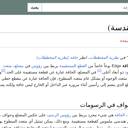
بحث
ندسة)
صفحة
" في
نظرية المخططات
، انظر
حافة (نظرية المخططات)
افة
Edge نوعاً خاصاً من
القطع المستقيمة
يربط بين
رؤوس
في
مضلع
،
متعدد
[2]
[1]
د
ذو أبعاد أعلى.
في المضلع، الحافة عبارة عن قطعة مستقيمة على الحد،
وغ
متعدد الوجوه أو بشكل عام متعدد السطوح، فإن الحافة عبارة عن مقطع خطي 
 الذي ينضم إلى رأسين أثناء مروره عبر الداخل أو الخارج ليس حافة ولكنه يس
لحواف في الرسومات
،
الحافة
هي شيء مجرد يربط بين
رؤوس الرسم
، على عكس المضلع وحواف م
يل هندسي ملموس كقطعة مستقيمة. ومع ذلك، يمكن تمثيل أي متعدد السطوح ب
وهو رسم بياني تمثل رؤوسه الرؤوس الهندسية لمتعدد السطوح وتتوافق حوافه 