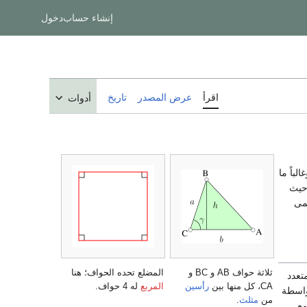
إنشاء حساب
دخول
اقرأ
عرض المصدر
تاريخ
أدوات
الباً ما
حيث
مى
ثلاثة حواف AB و BC و
المضلع تحده الحواف؛ هنا
تعدد
CA، كل منها بين
رأسين
المربع
له 4 حواف.
واسطة
من
مثلث
.
مع