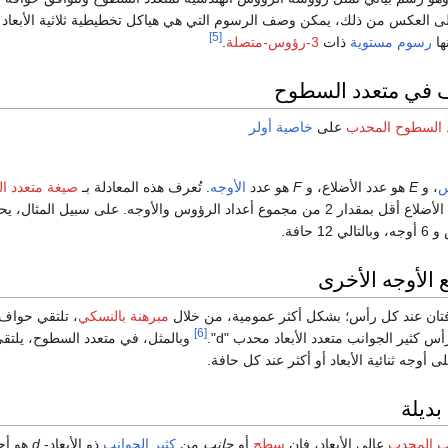
ى العكس من ذلك، يمكن وصف الرسوم التي هي هياكل تخطيطية ثلاثية الأبعاد
[5]
ها
رسوم مستوية
ذات
3-رؤوس-متصلة
.
ف في متعدد السطوح
 السطوح المحدب
على
خاصية أولر
س
، و
E
هو عدد الأضلاع، و
F
هو عدد
الأوجه
. تُعرف هذه المعادلة بـ
صيغة متعدد ا
جموع أعداد الرؤوس والأوجه. على سبيل المثال، يحتوي
ع الأوجه الأخرى
فتان عند كل رأس؛ بشكل أكثر عمومية، من خلال
مبرهنة بالنسكي
، تلتقي حوا
[6]
 كثير الجوانب متعدد الأبعاد محدب "d".
وبالمثل، في متعدد السطوح، يلتقي و
لى أوجه ثنائية الأبعاد أو أكثر عند كل حافة.
ديلة
نب المحدب
عالي الأبعاد، فإن
سطح
أو
جانب
من
كثير الجوانب
ذو الأبعاد-
d
هو أحد