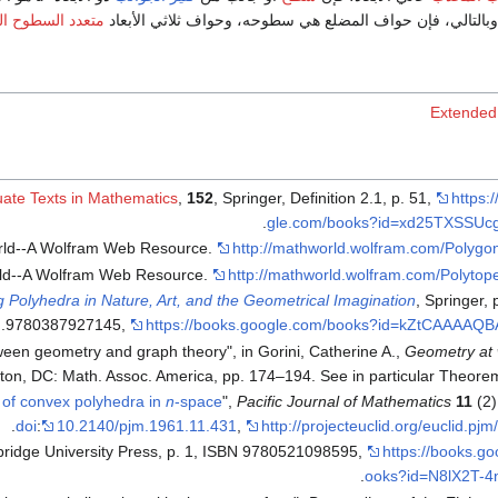
متعدد السطوح ا
ate Texts in Mathematics
,
152
, Springer, Definition 2.1, p. 51
,
https:
.
gle.com/books?id=xd25TXSSU
orld--A Wolfram Web Resource.
http://mathworld.wolfram.com/Polygo
rld--A Wolfram Web Resource.
http://mathworld.wolfram.com/Polytop
 Polyhedra in Nature, Art, and the Geometrical Imagination
, Springer, 
.
9780387927145
,
https://books.google.com/books?id=kZtCAAAAQ
ween geometry and graph theory", in Gorini, Catherine A.,
Geometry at
ton, DC: Math. Assoc. America, pp. 174–194
. See in particular Theore
 of convex polyhedra in
n
-space
",
Pacific Journal of Mathematics
11
(2)
.
doi
:
10.2140/pjm.1961.11.431
,
http://projecteuclid.org/euclid.p
ridge University Press, p. 1, ISBN 9780521098595
,
https://books.g
.
ooks?id=N8lX2T-4