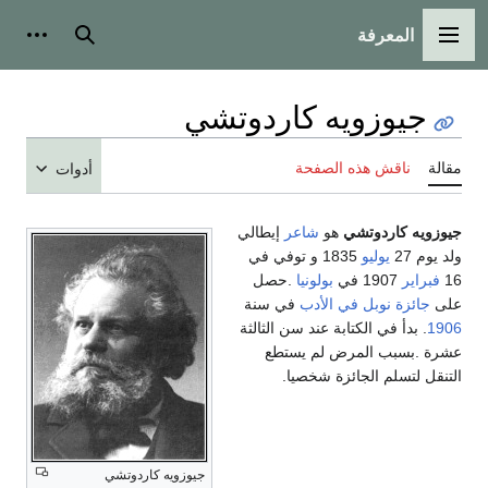
المعرفة
القائمة الرئيسية
بحث
أدوات
جيوزويه كاردوتشي
مقالة
ناقش هذه الصفحة
أدوات
جيوزويه كاردوتشي
هو
شاعر
إيطالي
ولد يوم 27
يوليو
1835 و توفي في
16
فبراير
1907 في
بولونيا
.حصل
على
جائزة نوبل في الأدب
في سنة
1906
. بدأ في الكتابة عند سن الثالثة
عشرة .بسبب المرض لم يستطع
التنقل لتسلم الجائزة شخصيا.
جيوزويه كاردوتشي