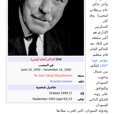
وآخر حاكم
عام بريطاني
لنيجيريا . وقد
كان
السكرتير
الإداري هو
أكبر سلطة
في البلاد بعد
الحاكم العام.
قام بتنظيم
2nd
الحاكم العام لنيجريا
مؤتمر جوبا
في المنصب
1947
للتآلف
June 15, 1955 – November 16, 1960
بين شمال
سبقه
Sir John Stuart Macpherson
وجنوب
خلفه
Nnamdi Azikiwe
السودان
تفاصيل شخصية
والتوافق
وُلِد
27 October 1899
على رؤية
للحكم الذاتي
توفي
23 September 1983 (age 83)
للسودان
ولدولة السودان، التي اقترب ميلادها.