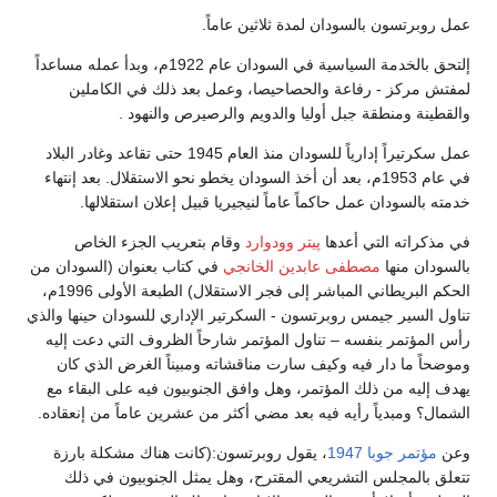
عمل روبرتسون بالسودان لمدة ثلاثين عاماً.
إلتحق بالخدمة السياسية في السودان عام 1922م، وبدأ عمله مساعداً
لمفتش مركز - رفاعة والحصاحيصا، وعمل بعد ذلك في الكاملين
والقطينة ومنطقة جبل أوليا والدويم والرصيرص والنهود .
عمل سكرتيراً إدارياً للسودان منذ العام 1945 حتى تقاعد وغادر البلاد
في عام 1953م، بعد أن أخذ السودان يخطو نحو الاستقلال. بعد إنتهاء
خدمته بالسودان عمل حاكماً عاماً لنيجيريا قبيل إعلان استقلالها.
في مذكراته التي أعدها
پيتر وودوارد
وقام بتعريب الجزء الخاص
بالسودان منها
مصطفى عابدين الخانجي
في كتاب بعنوان (السودان من
الحكم البريطاني المباشر إلى فجر الاستقلال) الطبعة الأولى 1996م،
تناول السير جيمس روبرتسون - السكرتير الإداري للسودان حينها والذي
رأس المؤتمر بنفسه – تناول المؤتمر شارحاً الظروف التي دعت إليه
وموضحاً ما دار فيه وكيف سارت مناقشاته ومبيناً الغرض الذي كان
يهدف إليه من ذلك المؤتمر، وهل وافق الجنوبيون فيه على البقاء مع
الشمال؟ ومبدياً رأيه فيه بعد مضي أكثر من عشرين عاماً من إنعقاده.
وعن
مؤتمر جوبا 1947
، يقول روبرتسون:(كانت هناك مشكلة بارزة
تتعلق بالمجلس التشريعي المقترح، وهل يمثل الجنوبيون في ذلك