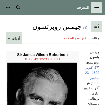
المعرفة
القائمة الرئيسية
بحث
أدوات
جيمس روبرتسون
تبديل عرض جدول المحتويات
مقالة
ناقش هذه الصفحة
أدوات
جيمس
Sir James Wilson Robertson
ولسون
KT
GCMG
GCVO
KBE
KStJ
روبرتسون
(
27 أكتوبر
23
-
1899
سبتمبر
1989
) هو
آخر سكرتير
إداري
بريطاني
بالسودان