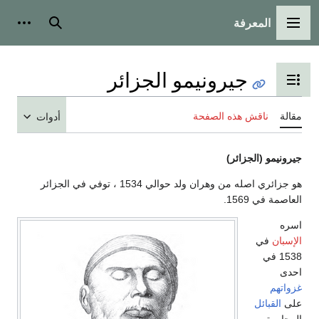
المعرفة
القائمة الرئيسية
بحث
أدوات
جيرونيمو الجزائر
تبديل عرض جدول المحتويات
مقالة
ناقش هذه الصفحة
أدوات
جيرونيمو (الجزائر)
هو جزائري اصله من وهران ولد حوالي 1534 ، توفي في الجزائر
العاصمة في 1569.
اسره
الإسبان
في
1538 في
احدى
غزواتهم
على
القبائل