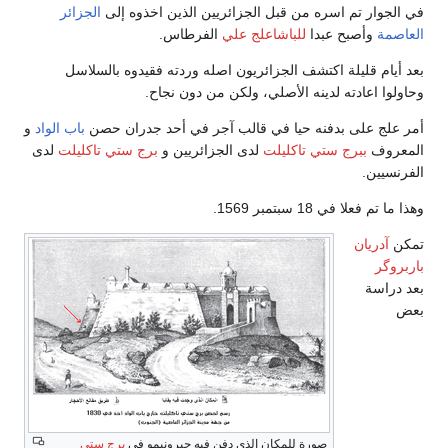
في الجوار تم اسره من قبل الجزائريين الذين اخذوه إلى
الجزائر
العاصمة
وأصبح عبدا
للباشا
علج علي
الفرطاس.
بعد أيام قليلة اكتشف الجزائريون اصله وردته فقيدوه بالسلاسل
وحاولوا اعادته لدينه الأصلي، ولكن من دون نجاح.
أمر علج على بدفنه حيا في قالب آجر في أحد جدران حصن
باب الواد
و
المعروف
ببرج ستي تاكليلت
لدى الجزائريين و
برج ستي تاكليلت
لدى
الفرنسيين.
وهذا ما تم فعلا في 18 سبتمبر 1569.
تمكن
آدريان
باربروگر
بعد دراسة
بعض
صورة للمكان الذي دفن فيه جيرونيمو في
برج ستي