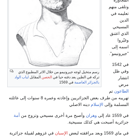
المجاورة
وتلقى منهم
تعليمه في
الدين
المسيحي
الذي اعتنق
وغيّروا
اسمه إلى
"جيرونيمو".
في 1542
وفي ظل
رسم متخيل لوجه جيرونيمو من خلال الاثر المطبوع الذي
تركه في الطين بعد دفنه حيا في
الحصن
المقابل
لباب الواد
انتشار
بالجزائر العاصمة
في 1569
مرض
الطاعون
تم
تهريبه من طرف بعض الجزائريين وإعادته وعمره 8 سنوات إلى عائلته
المسلمة وإلى
الإسلام
دينه الاصلي
في 1559 عاد إلى
وهران
وأصبح مرة أخرى مسيحي وتزوج من
أمة
جزائرية أصبحت هي كذلك مسيحية.
في ماي 1569 وبعد مرافقته لبعض
الإسبان
في غزوهم لقبيلة جزائرية