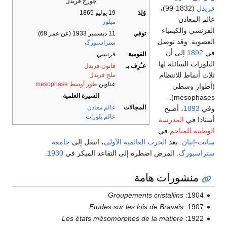
جورج فريدل
فريدل
(1832-99)،
وُلِدَ
19 يوليو 1865
عالم المعادن
ميلوز
الفرنسي والكيمياء
توفي
11 ديسمبر 1933 (عن عمر 68)
العضوية. وقد توصل
ستراسبورگ
في
1892
إلى أن
القومية
فرنسي
البلورات السائلة لها
عـُرِف بـ
قانون فريدل
ثلاث أنماط للانتظام
ملح فريدل
عناوين
طور أوسط mesophase
(أطوار وسطى
السيرة العلمية
mesophases).
المجالات
عالم معادن
وفي
1893
، أصبح
عالم بلورات
أستاذا في
المدرسة
الوطنية للمناجم
في
سانت-إتيان
. بعد
الحرب العالمية الأولى
، انتقل إلى
جامعة
ستراسبورگ
. المرض اضطره إلى التقاعد المبكر في
1930
.
منشورات هامة
Groupements cristallins
1904:
Etudes sur les lois de Bravais
1907:
Les états mésomorphes de la matiere
1922: