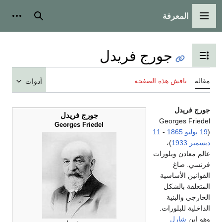
المعرفة
القائمة الرئيسية
بحث
أدوات
جورج فريدل
تبديل عرض جدول المحتويات
مقالة
ناقش هذه الصفحة
أدوات
جورج فريدل
جورج فريدل
Georges Friedel
Georges Friedel
‏(
19 يوليو
1865
-
11
ديسمبر
1933
)،
عالم معادن وبلورات
فرنسي. صاغ
القوانين الأساسية
المتعلقة بالشكل
الخارجي والبنية
الداخلية للبلورات.
وهو ابن
شارل