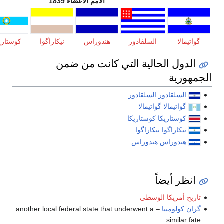
الأمم الأعضاء 1839
السلڤادور
هندوراس
نيكاراگوا
كوستاريكا
لوس ألتوس
لحالية التي كانت من ضمن
ور
السلڤادور
گواتيمالا
كا
كوستاريكا
ا
نيكاراگوا
س
هندوراس
اً
ا الوسطى
ا
– another local federal state that underwent a