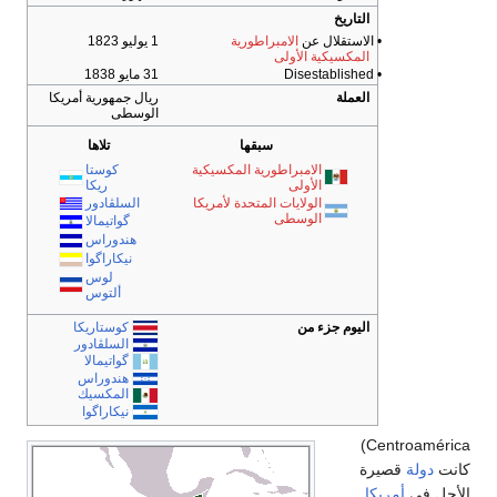
لتاريخ
لاستقلال عن
الامبراطورية
1 يوليو 1823
لمكسيكية الأولى
31 مايو 1838
لعملة
ريال جمهورية أمريكا
الوسطى
سبقها
تلاها
الامبراطورية المكسيكية
كوستا
الأولى
ريكا
الولايات المتحدة لأمريكا
السلڤادور
الوسطى
گواتيمالا
هندوراس
نيكاراگوا
لوس
ألتوس
ليوم جزء من
كوستاريكا
السلڤادور
گواتيمالا
هندوراس
المكسيك
نيكاراگوا
Centroamérica)