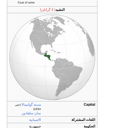
Coat of arms
النشيد:
لا گرانادِرا
Capita
مدينة گواتيمالا
(حتى
1834)
سان سلفادور
للغات المشتركة
الاسبانية
لحكومة
جمهورية