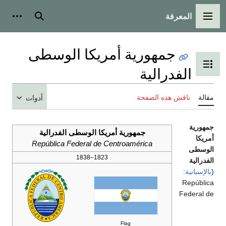
سية
بحث
أدوات شخصية
هورية أمريكا الوسطى
دول المحتويات
الية
ه الصفحة
أدوات
جمهورية أمريكا الوسطى الفدرالية
República Federal de Centroamérica
1823–1838
Flag