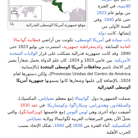
رة
18
وفي
موقع جمهورية أمريكا الوسطى الفدرالية
ة
مريكا الوسطى
، تكونت من أراضي
قبطانية گواتمالا
كديمقراطية جمهورية
، استمرت من يوليو 1823 حتى
الولايات المتحدة
. بين عامي 1823 و 1824، كان علم الدولة يحمل شعاراً يشير
محافظات أمريكا الوسطى المتحدة
(بالإسبانية:
Provincias Unidas del Centro de América)، ولكن دستورها لعام
جمهورية أمريكا
ية
.
 دول:
گواتيمالا
(مع معظم
تشياپاس
، المكسيك)،
دوراس
،
ونيكاراگوا
،
وكوستاريكا
. في
عقد 1830
رى وهي
لوس ألتوس
(مع عاصمتها
كويزالتينانگو
)، والتي
مرتفعات الغربية لگواتيمالا وولاية
تشياپاس
ء الفترة من
1838
إلى
1840
، تفكك الإتحاد بسبب