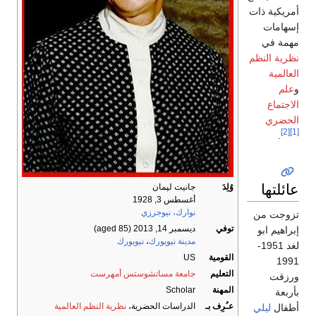
أمريكية ذات
إسهامات
مهمة في
نظرية النظم
العالمية
علم
و
الاجتماع
الحضري
[2]
[1]
.
عائلتها
جانيت لپمان
وُلِدَ
أغسطس 3, 1928
نوارك، نيوجرزي
تزوجت من
(aged 85)
ديسمبر 14, 2013
توفي
إبراهيم ابو
نيويورك
،
مدينة نيويورك
لغد 1951-
US
القومية
1991
جامعة مساتشوستس أمهرست
التعليم
ورزقت
Scholar
المهنة
بأربعة
نظرية النظم العالمية
الدراسات الحضرية،
عـُرِف بـ
ليلي
أطفال