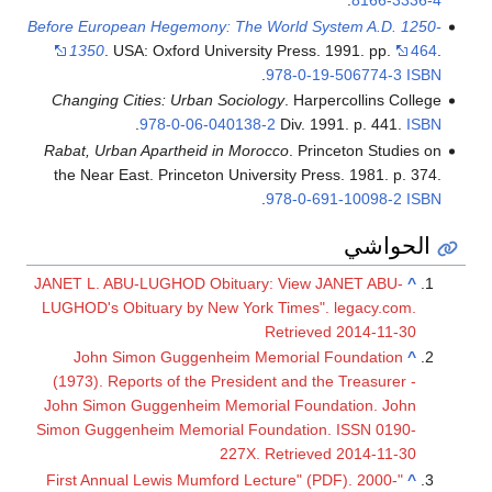
.
8166-3336-4
Before European Hegemony: The World System A.D. 1250-
1350
. USA: Oxford University Press. 1991. pp.
464
.
.
978-0-19-506774-3
ISBN
Changing Cities: Urban Sociology
. Harpercollins College
.
978-0-06-040138-2
Div. 1991. p. 441.
ISBN
Rabat, Urban Apartheid in Morocco
. Princeton Studies on
the Near East. Princeton University Press. 1981. p. 374.
.
978-0-691-10098-2
ISBN
الحواشي
JANET L. ABU-LUGHOD Obituary: View JANET ABU-
^
LUGHOD's Obituary by New York Times". legacy.com.
Retrieved 2014-11-30
John Simon Guggenheim Memorial Foundation
^
(1973). Reports of the President and the Treasurer -
John Simon Guggenheim Memorial Foundation. John
Simon Guggenheim Memorial Foundation. ISSN 0190-
227X. Retrieved 2014-11-30
"First Annual Lewis Mumford Lecture" (PDF). 2000-
^