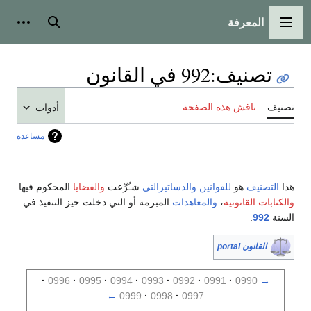
المعرفة
القائمة الرئيسية
بحث
أدوات
تصنيف
:
992 في القانون
تصنيف
ناقش هذه الصفحة
أدوات
مساعدة
هذا
التصنيف
هو
للقوانين
والدساتيرالتي
شـُرِّعت
والقضايا
المحكوم فيها
والكتابات القانونية
،
والمعاهدات
المبرمة أو التي دخلت حيز التنفيذ في
السنة
992
.
القانون portal
0996
0995
0994
0993
0992
0991
0990
→
←
0999
0998
0997