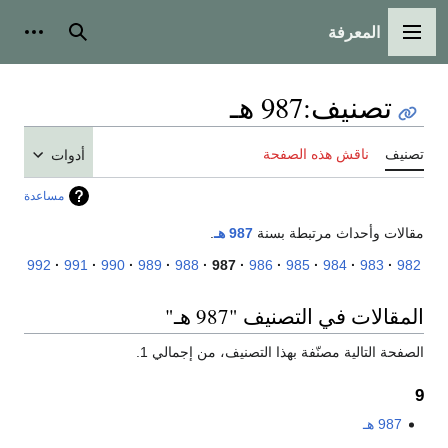
المعرفة
القائمة الرئيسية
بحث
أدوات
تصنيف
:
987 هـ
تصنيف
ناقش هذه الصفحة
أدوات
مساعدة
مقالات وأحداث مرتبطة بسنة
987 هـ
.
992
991
990
989
988
987
986
985
984
983
982
المقالات في التصنيف "987 هـ"
الصفحة التالية مصنّفة بهذا التصنيف، من إجمالي 1.
9
987 هـ