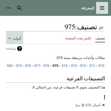
المعرفة
القائمة الرئيسية
بحث
أدوات
تصنيف
:
975
تصنيف
ناقش هذه الصفحة
أدوات
مساعدة
مقالات وأحداث مرتبطة بسنة
975
.
980
979
978
977
976
975
974
973
972
971
970
التصنيفات الفرعية
هذا التصنيف يحوي 8 تصنيفات فرعية، من إجمالي 8.
أ
أعمال 975
‏
(3 ت)