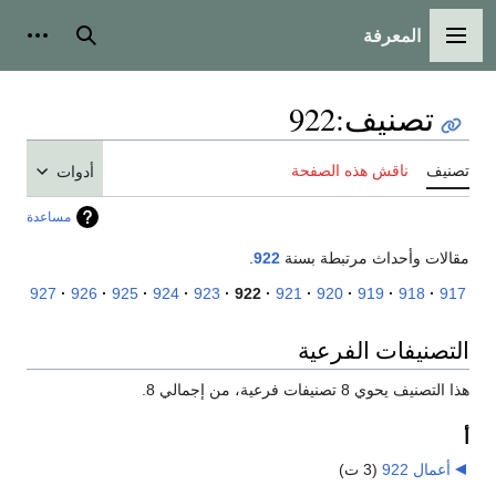
المعرفة
القائمة الرئيسية
بحث
أدوات
تصنيف
:
922
تصنيف
ناقش هذه الصفحة
أدوات
مساعدة
مقالات وأحداث مرتبطة بسنة
922
.
927
926
925
924
923
922
921
920
919
918
917
التصنيفات الفرعية
هذا التصنيف يحوي 8 تصنيفات فرعية، من إجمالي 8.
أ
أعمال 922
‏
(3 ت)