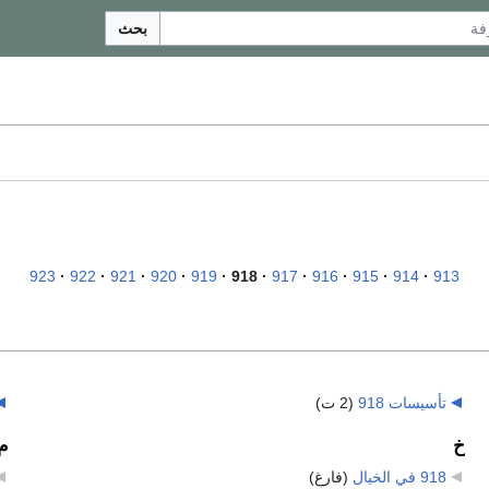
بحث
923
922
921
920
919
918
917
916
915
914
913
تأسيسات 918
‏
(2 ت)
خ
م
918 في الخيال
‏
(فارغ)