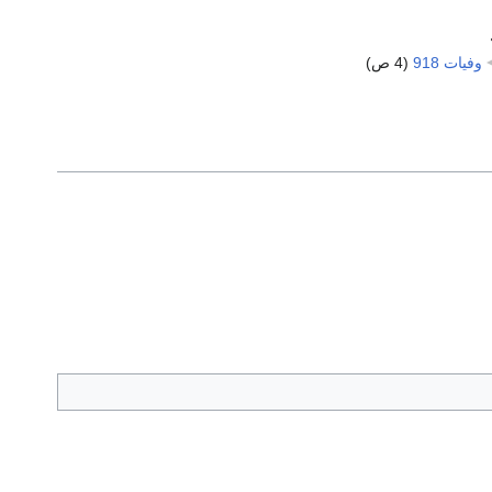
وفيات 918
‏
(4 ص)