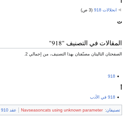
ا
انحلالات 918
‏
(3 ص)
ت
المقالات في التصنيف "918"
الصفحتان التاليتان مصنّفتان بهذا التصنيف، من إجمالي 2.
918
أ
918 في الأدب
تصنيفان
:
Navseasoncats using unknown parameter
عقد 910