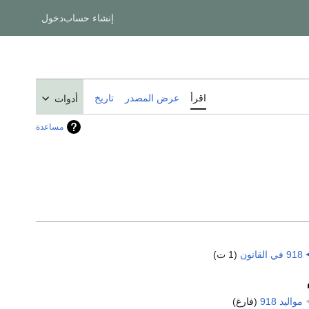
إنشاء حساب
دخول
اقرأ
عرض المصدر
تاريخ
أدوات
مساعدة
918 في القانون
‏
(1 ت)
مواليد 918
‏
(فارغ)