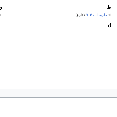
ط
و
طروحات 918
‏
(فارغ)
ق