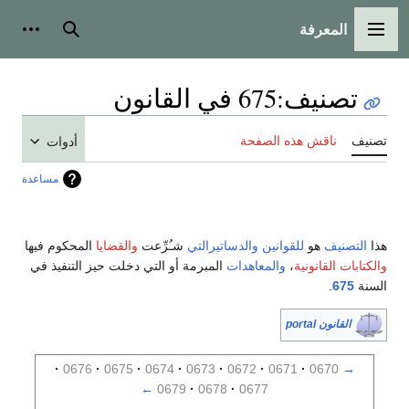
المعرفة
القائمة الرئيسية
بحث
أدوات
تصنيف
:
675 في القانون
تصنيف
ناقش هذه الصفحة
أدوات
مساعدة
هذا
التصنيف
هو
للقوانين
والدساتيرالتي
شـُرِّعت
والقضايا
المحكوم فيها
والكتابات القانونية
،
والمعاهدات
المبرمة أو التي دخلت حيز التنفيذ في
السنة
675
.
القانون portal
0676
0675
0674
0673
0672
0671
0670
→
←
0679
0678
0677