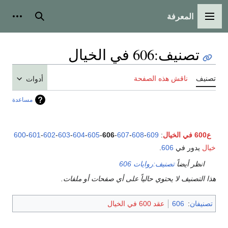
المعرفة
القائمة الرئيسية
بحث
أدوات
تصنيف
:
606 في الخيال
تصنيف
ناقش هذه الصفحة
أدوات
مساعدة
ع600 في الخيال
:
609
-
608
-
607
-
606
-
605
-
604
-
603
-
602
-
601
-
600
خيال
يدور في
606
.
انظر أيضاً
تصنيف:روايات 606
هذا التصنيف لا يحتوي حالياً على أي صفحات أو ملفات.
تصنيفان
:
606
عقد 600 في الخيال