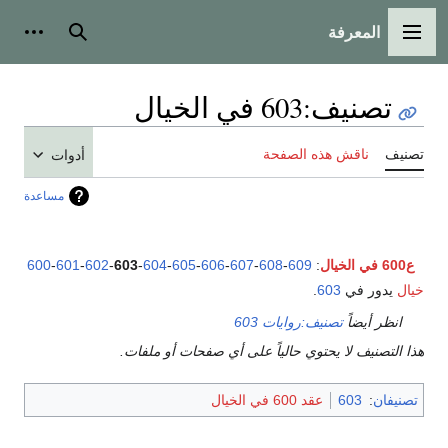
المعرفة
القائمة الرئيسية
بحث
أدوات
تصنيف
:
603 في الخيال
تصنيف
ناقش هذه الصفحة
أدوات
مساعدة
ع600 في الخيال
:
609
-
608
-
607
-
606
-
605
-
604
-
603
-
602
-
601
-
600
خيال
يدور في
603
.
انظر أيضاً
تصنيف:روايات 603
هذا التصنيف لا يحتوي حالياً على أي صفحات أو ملفات.
تصنيفان
:
603
عقد 600 في الخيال