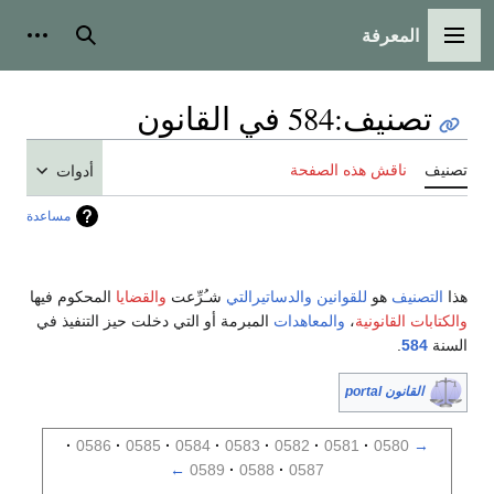
المعرفة
القائمة الرئيسية
بحث
أدوات
تصنيف
:
584 في القانون
تصنيف
ناقش هذه الصفحة
أدوات
مساعدة
هذا
التصنيف
هو
للقوانين
والدساتيرالتي
شـُرِّعت
والقضايا
المحكوم فيها
والكتابات القانونية
،
والمعاهدات
المبرمة أو التي دخلت حيز التنفيذ في
السنة
584
.
القانون portal
0586
0585
0584
0583
0582
0581
0580
→
←
0589
0588
0587