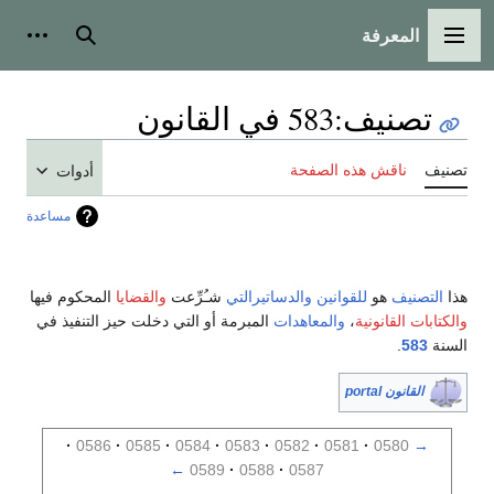
المعرفة
القائمة الرئيسية
بحث
أدوات
تصنيف
:
583 في القانون
تصنيف
ناقش هذه الصفحة
أدوات
مساعدة
هذا
التصنيف
هو
للقوانين
والدساتيرالتي
شـُرِّعت
والقضايا
المحكوم فيها
والكتابات القانونية
،
والمعاهدات
المبرمة أو التي دخلت حيز التنفيذ في
السنة
583
.
القانون portal
0586
0585
0584
0583
0582
0581
0580
→
←
0589
0588
0587