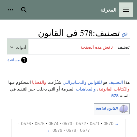
المعرفة
القائمة الرئيسية
بحث
أدوات
تصنيف
:
578 في القانون
تصنيف
ناقش هذه الصفحة
أدوات
مساعدة
هذا
التصنيف
هو
للقوانين
والدساتيرالتي
شـُرِّعت
والقضايا
المحكوم فيها
والكتابات القانونية
،
والمعاهدات
المبرمة أو التي دخلت حيز التنفيذ في
السنة
578
.
القانون portal
0576
0575
0574
0573
0572
0571
0570
→
←
0579
0578
0577