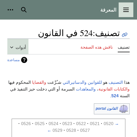
المعرفة
القائمة الرئيسية
بحث
أدوات
تصنيف
:
524 في القانون
تصنيف
ناقش هذه الصفحة
أدوات
مساعدة
هذا
التصنيف
هو
للقوانين
والدساتيرالتي
شـُرِّعت
والقضايا
المحكوم فيها
والكتابات القانونية
،
والمعاهدات
المبرمة أو التي دخلت حيز التنفيذ في
السنة
524
.
القانون portal
0526
0525
0524
0523
0522
0521
0520
→
←
0529
0528
0527