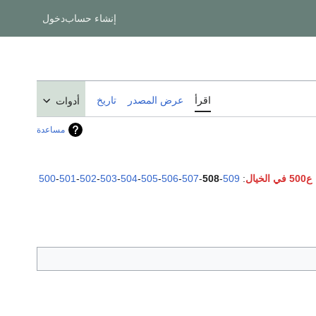
إنشاء حساب
دخول
اقرأ
عرض المصدر
تاريخ
أدوات
مساعدة
ع500 في الخيال
:
509
-
508
-
507
-
506
-
505
-
504
-
503
-
502
-
501
-
500