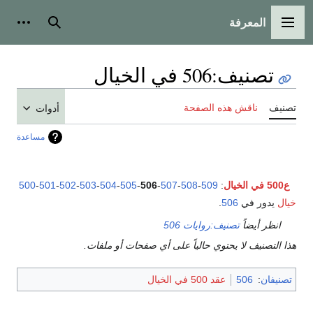
المعرفة
القائمة الرئيسية
بحث
أدوات
تصنيف
:
506 في الخيال
تصنيف
ناقش هذه الصفحة
أدوات
مساعدة
ع500 في الخيال
:
509
-
508
-
507
-
506
-
505
-
504
-
503
-
502
-
501
-
500
خيال
يدور في
506
.
انظر أيضاً
تصنيف:روايات 506
هذا التصنيف لا يحتوي حالياً على أي صفحات أو ملفات.
تصنيفان
:
506
عقد 500 في الخيال