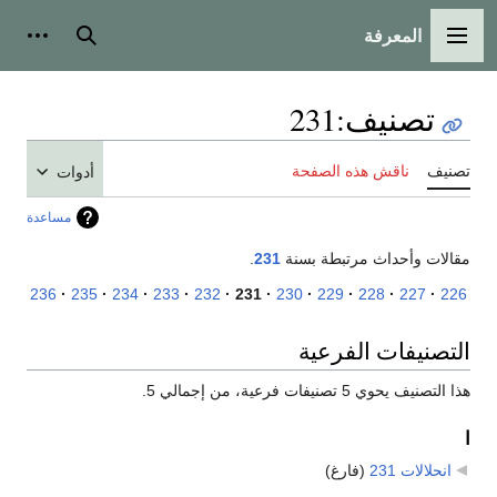
المعرفة
القائمة الرئيسية
بحث
أدوات
تصنيف
:
231
تصنيف
ناقش هذه الصفحة
أدوات
مساعدة
مقالات وأحداث مرتبطة بسنة
231
.
236
235
234
233
232
231
230
229
228
227
226
التصنيفات الفرعية
هذا التصنيف يحوي 5 تصنيفات فرعية، من إجمالي 5.
ا
انحلالات 231
‏
(فارغ)