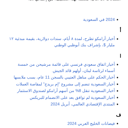
2024 في السعودية
أ
أخبار:أرامكو تطرح، لمدة ٨ أيام، سندات دولارية، بقيمة مبدئية ١٢
مليار $، بإشراف بنك أبوظبي الوطني
ا
أخبار:اتفاق سعودي فرنسي على قائمة مرشيحن من خمسة
أسماء لرئاسة لبنان، أولهم قائد الجيش.
أخبار:الحكم على مناهل العتيبي بالسجن 11 عام، بسب ملابسها
أخبار:السعودية تنضم إلى مشروع "إم بريدج" لمقاصة العملات
أخبار:السعودية تنقل 8% من أسهم أرامكو لصندوق الاستثمار
أخبار:السعودية لم توافق بعد على الانضمام للبريكس
المنتدى الإقتصادي العالمي، أبريل 2024
ف
فيضانات الخليج العربي 2024