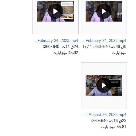
The Labor of the Saudi Caliphate - A Long Analysis, Nael Al-Shafei, February 24, 2023.mp4
The issue of succession to the throne of Saudi Arabia and its repercussions on the region, Part 1, Nael Al-Shafei, February 24, 2023.mp4
9ق 46ث، 640×360؛ 17٫11
24ق 14ث، 640×360؛
ميجابايت
45٫92 ميجابايت
The largest artificial intelligence deal for Saudi Arabia and the Emirates, Nael Al-Shafei, August 26, 2023.mp4
23ق 14ث، 640×360؛
55٫81 ميجابايت