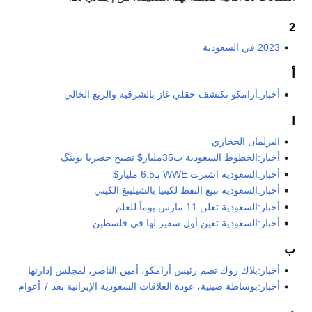
2
2023 في السعودية
أ
أخبار:أرامكو تكتشف حقلي غاز بالشرقية والربع الخالي
ا
البرلمان الحجازي
أخبار:الخطوط السعودية ب35مليار$ تصبح حصريا بوينگ
أخبار:السعودية اشترت WWE بـ6.5 مليار$
أخبار:السعودية تبيع النفط لكينيا بالشيلينغ الكيني
أخبار:السعودية تعلن 11 مارس يوماً للعلم
أخبار:السعودية تعين أول سفير لها في فلسطين
ب
أخبار:بلاك روك تضم رئيس أرامكو، أمين الناصر، لمجلس إدارتها
أخبار:بوساطة صينية، عودة العلاقات السعودية الإيرانية بعد 7 أعوام