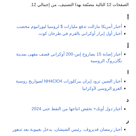
الصفحات 12 التالية مصنّفة بهذا التصنيف، من إجمالي 12.
أ
أخبار:أمريكا مازالت تدفع مليارات $ لروسيا ليورانيوم مخصب.
أخبار:أول إبرار أوكراني بالقرم في طرخان كوت.
إ
أخبار:إصابة 15 بصاروخ إس-200 أوكراني قصف مقهى بمدينة
تگان‌روگ الروسية
ا
أخبار:الصين تزود إيران ببركلورات NH4ClO4 لصواريخ روسية
الغزو الروسي لأوكرانيا
د
أخبار:دول أوبك+ تخفض انتاجها من النفط حتى 2024
ر
أخبار:رمضان قديروڤ، رئيس الشيشان، يدخل بغيبوبة بعد تدهور
صحته.